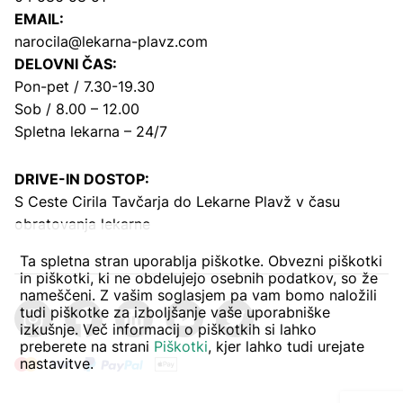
EMAIL:
narocila@lekarna-plavz.com
DELOVNI ČAS:
Pon-pet / 7.30-19.30
Sob / 8.00 – 12.00
Spletna lekarna – 24/7
DRIVE-IN DOSTOP:
S Ceste Cirila Tavčarja
do Lekarne Plavž v času
obratovanja lekarne
Ta spletna stran uporablja piškotke. Obvezni piškotki
in piškotki, ki ne obdelujejo osebnih podatkov, so že
nameščeni. Z vašim soglasjem pa vam bomo naložili
tudi piškotke za izboljšanje vaše uporabniške
izkušnje. Več informacij o piškotkih si lahko
preberete na strani
Piškotki
, kjer lahko tudi urejate
nastavitve.