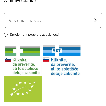
zanimive članke.
Naročite se na novice
Email naslov
Pogoji zasebnosti
Sprejemam
pogoje o zasebnosti.