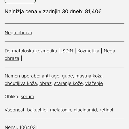
Najnižja cena v zadnjih 30 dneh: 81,40€
Nega obraza
Dermatološka kozmetika
|
ISDIN
|
Kozmetika
|
Nega
obraza
|
Namen uporabe:
anti age
,
gube
,
mastna koža
,
občutljiva koža
,
obraz
,
staranje kože
,
vlaženje
Oblika:
serum
Vsebnost:
bakuchiol
,
melatonin
,
niacinamid
,
retinol
Nensi: 1064031