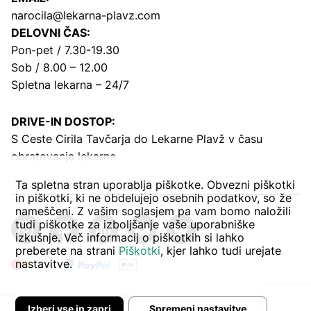
narocila@lekarna-plavz.com
DELOVNI ČAS:
Pon-pet / 7.30-19.30
Sob / 8.00 – 12.00
Spletna lekarna – 24/7
DRIVE-IN DOSTOP:
S Ceste Cirila Tavčarja
do Lekarne Plavž v času
obratovanja lekarne
Ta spletna stran uporablja piškotke. Obvezni piškotki
in piškotki, ki ne obdelujejo osebnih podatkov, so že
nameščeni. Z vašim soglasjem pa vam bomo naložili
tudi piškotke za izboljšanje vaše uporabniške
izkušnje. Več informacij o piškotkih si lahko
preberete na strani
Piškotki
, kjer lahko tudi urejate
nastavitve.
Izberi vse in zapri
Spremeni nastavitve