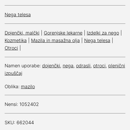
Nega telesa
Dojenčki, malčki
|
Gorenjske lekarne
|
Izdelki za nego
|
Kozmetika
|
Mazila in masažna olja
|
Nega telesa
|
Otroci
|
Namen uporabe:
dojenčki
,
nega
,
odrasli
,
otroci
,
plenični
izpuščaj
Oblika:
mazilo
Nensi: 1052402
SKU: 662044