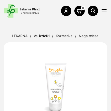
0
LEKARNA
/
Vsi izdelki
/
Kozmetika
/
Nega telesa