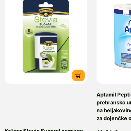
Aptamil Pept
prehransko ur
na beljakovin
za dojenčke o
Krüger Stevia Sugarel namizno