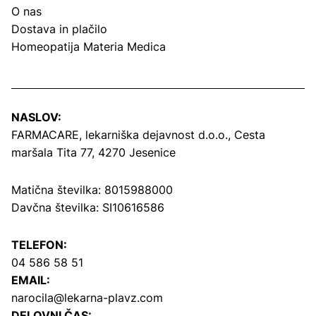
O nas
Dostava in plačilo
Homeopatija Materia Medica
NASLOV:
FARMACARE, lekarniška dejavnost d.o.o.,
Cesta
maršala Tita 77, 4270 Jesenice
Matična številka: 8015988000
Davčna številka: SI10616586
TELEFON:
04 586 58 51
EMAIL:
narocila@lekarna-plavz.com
DELOVNI ČAS: