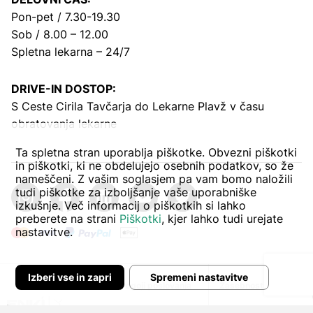
Pon-pet / 7.30-19.30
Sob / 8.00 – 12.00
Spletna lekarna – 24/7
DRIVE-IN DOSTOP:
S Ceste Cirila Tavčarja
do Lekarne Plavž v času
obratovanja lekarne
Ta spletna stran uporablja piškotke. Obvezni piškotki
in piškotki, ki ne obdelujejo osebnih podatkov, so že
nameščeni. Z vašim soglasjem pa vam bomo naložili
tudi piškotke za izboljšanje vaše uporabniške
izkušnje. Več informacij o piškotkih si lahko
preberete na strani
Piškotki
, kjer lahko tudi urejate
nastavitve.
Izberi vse in zapri
Spremeni nastavitve
Avtor:
Pogoji poslovanja
Zasebnost in piškoti