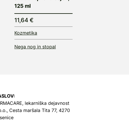
125 ml
11,64 €
Kozmetika
Nega nog in stopal
ASLOV:
RMACARE, lekarniška dejavnost
o.o.,
Cesta maršala Tita 77, 4270
senice