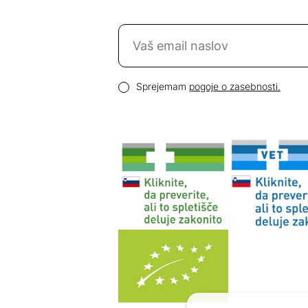
Naročite se na novice
Email naslov
Pogoji zasebnosti
Sprejemam
pogoje o zasebnosti.