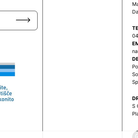
Ma
Da
T
04
EM
na
DE
Po
So
Sp
DR
S 
Pl