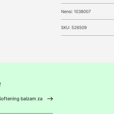
Nensi: 1038007
SKU: 526509
e
 Softening balzam za