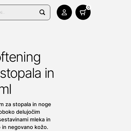
0
ftening
stopala in
ml
m za stopala in noge
loboko delujočim
sestavinami mleka in
 in negovano kožo.