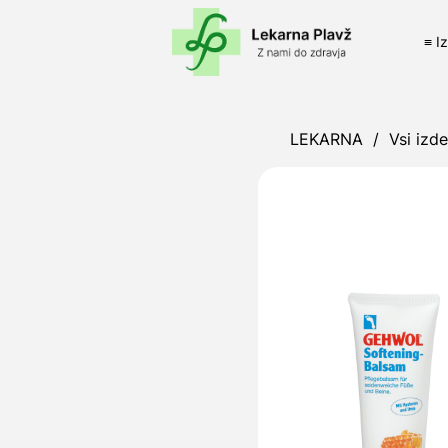
≡ I
LEKARNA
/
Vsi izde