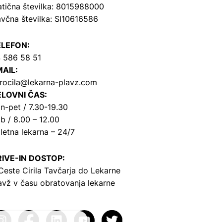
tična številka: 8015988000
včna številka: SI10616586
ELEFON:
 586 58 51
AIL:
rocila@lekarna-plavz.com
LOVNI ČAS:
n-pet / 7.30-19.30
b / 8.00 – 12.00
letna lekarna – 24/7
IVE-IN DOSTOP:
Ceste Cirila Tavčarja
do Lekarne
avž v času obratovanja lekarne