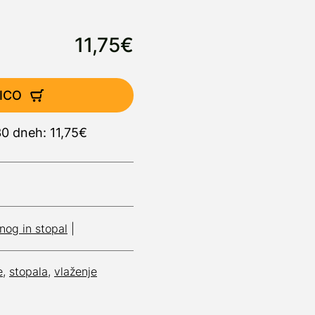
11,75€
ICO
30 dneh: 11,75€
nog in stopal
|
e
,
stopala
,
vlaženje