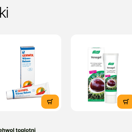
ki
ehwol toplotni