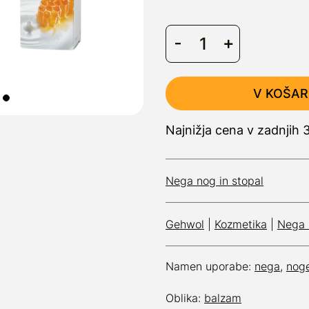
V KOŠAR
Najnižja cena v zadnjih 
Nega nog in stopal
Gehwol
|
Kozmetika
|
Nega 
Namen uporabe:
nega
,
nog
Oblika:
balzam