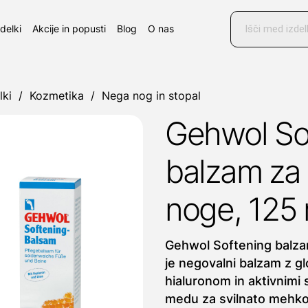
Products
search
zdelki
Akcije in popusti
Blog
O nas
lki
/
Kozmetika
/
Nega nog in stopal
Gehwol So
balzam za 
noge, 125 
Gehwol Softening balza
je negovalni balzam z g
hialuronom in aktivnimi 
medu za svilnato mehko