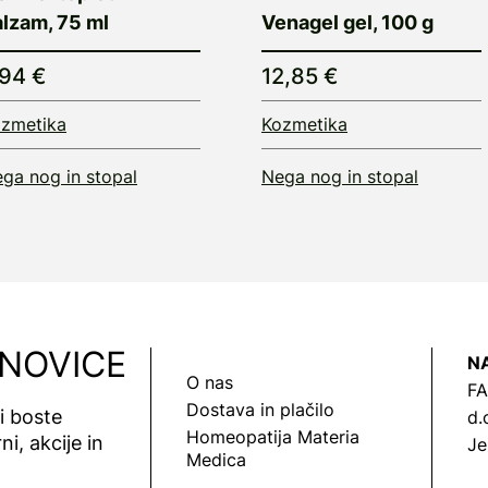
alzam, 75 ml
Venagel gel, 100 g
,94 €
12,85 €
zmetika
Kozmetika
ga nog in stopal
Nega nog in stopal
 NOVICE
N
O nas
FA
Dostava in plačilo
vi boste
d.
Homeopatija Materia
ni, akcije in
Je
Medica