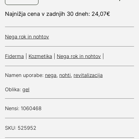
Najnižja cena v zadnjih 30 dneh: 24,07€
Nega rok in nohtov
Fiderma
|
Kozmetika
|
Nega rok in nohtov
|
Namen uporabe:
nega
,
nohti
,
revitalizacija
Oblika:
gel
Nensi: 1060468
SKU: 525952