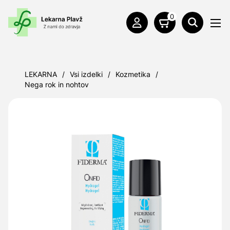
0
LEKARNA
/
Vsi izdelki
/
Kozmetika
/
Nega rok in nohtov