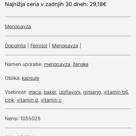
Najnižja cena v zadnjih 30 dneh: 29,18€
Menopavza
Dopolnila
|
Femisol
|
Menopavza
|
Namen uporabe:
menopavza
,
ženske
Oblika:
kapsule
Vsebnost:
maca
,
baker
,
izoflavoni
,
ginseng
,
vitamin b6
,
cink
,
vitamin d
,
vitamin c
Nensi: 1055025