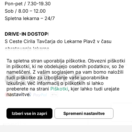
Pon-pet / 7.30-19.30
Sob / 8.00 – 12.00
Spletna lekarna – 24/7
DRIVE-IN DOSTOP:
S Ceste Cirila Tavčarja
do Lekarne Plavž v času
obratovanja lekarne
Ta spletna stran uporablja piškotke. Obvezni piškotki
in piškotki, ki ne obdelujejo osebnih podatkov, so že
nameščeni. Z vašim soglasjem pa vam bomo naložili
tudi piškotke za izboljšanje vaše uporabniške
izkušnje. Več informacij o piškotkih si lahko
preberete na strani
Piškotki
, kjer lahko tudi urejate
nastavitve.
Izberi vse in zapri
Spremeni nastavitve
Avtor:
Pogoji poslovanja
Zasebnost in piškoti