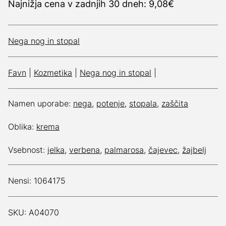
Najnižja cena v zadnjih 30 dneh: 9,08€
Nega nog in stopal
Favn
|
Kozmetika
|
Nega nog in stopal
|
Namen uporabe:
nega
,
potenje
,
stopala
,
zaščita
Oblika:
krema
Vsebnost:
jelka
,
verbena
,
palmarosa
,
čajevec
,
žajbelj
Nensi: 1064175
SKU: A04070