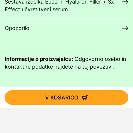
Sestava izdelka Eucerin Hyaluron Filler + 3x
Effect učvrstitveni serum
Opozorilo
Informacije o proizvajalcu:
Odgovorno osebo in
kontaktne podatke najdete
na tej povezavi
.
V KOŠARICO