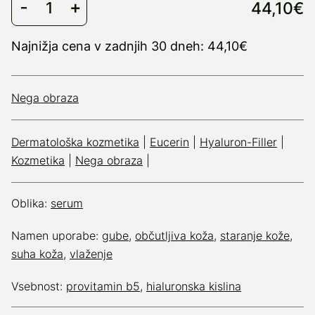
44,10€
Najnižja cena v zadnjih 30 dneh: 44,10€
Nega obraza
Dermatološka kozmetika
|
Eucerin
|
Hyaluron-Filler
|
Kozmetika
|
Nega obraza
|
Oblika:
serum
Namen uporabe:
gube
,
občutljiva koža
,
staranje kože
,
suha koža
,
vlaženje
Vsebnost:
provitamin b5
,
hialuronska kislina