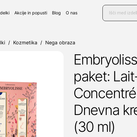
Products
search
zdelki
Akcije in popusti
Blog
O nas
lki
/
Kozmetika
/
Nega obraza
Embryolisse
paket: Lai
Concentré 
Dnevna kr
(30 ml)