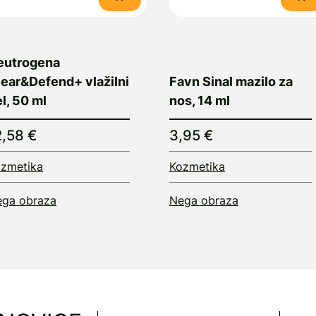
eutrogena
lear&Defend+ vlažilni
Favn Sinal mazilo za
l, 50 ml
nos, 14 ml
2,58 €
3,95 €
zmetika
Kozmetika
ga obraza
Nega obraza