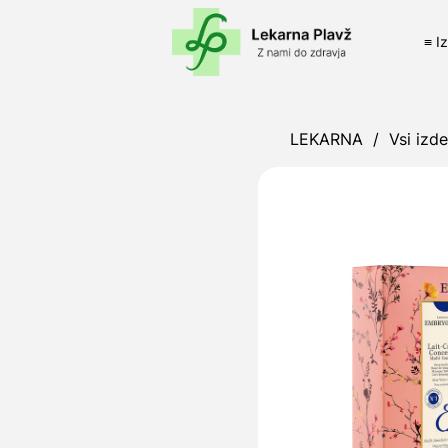
≡ I
LEKARNA
/
Vsi izde