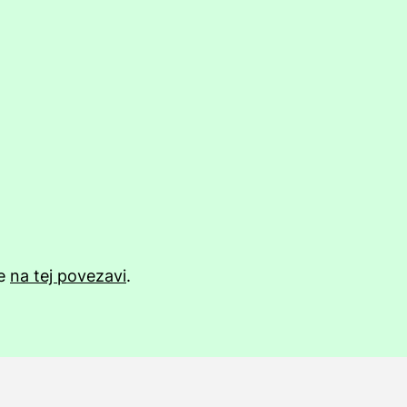
te
na tej povezavi
.