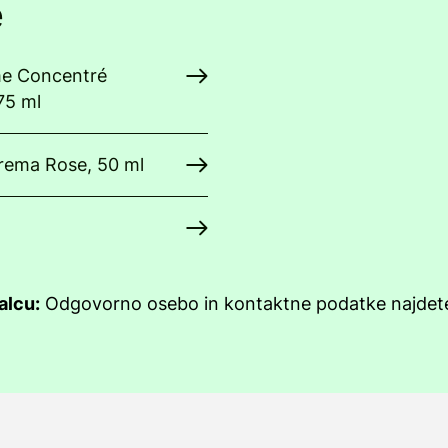
e
me Concentré
75 ml
rema Rose, 50 ml
alcu:
Odgovorno osebo in kontaktne podatke najde