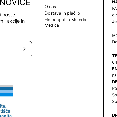
 NOVICE
N
O nas
FA
Dostava in plačilo
vi boste
d.
Homeopatija Materia
ni, akcije in
Je
Medica
Ma
Da
T
04
EM
na
DE
Po
So
Sp
DR