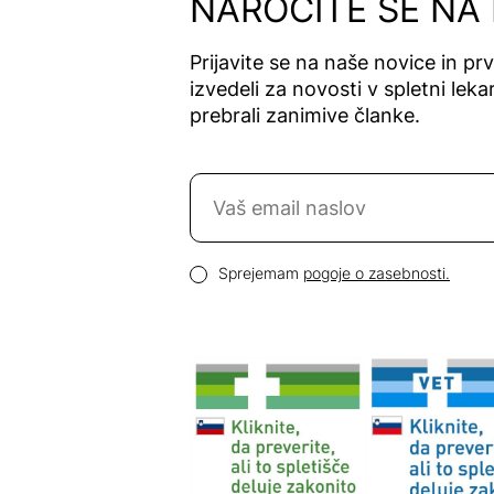
NAROČITE SE NA
Prijavite se na naše novice in pr
izvedeli za novosti v spletni lekar
prebrali zanimive članke.
Naročite se na novice
Email naslov
Pogoji zasebnosti
Sprejemam
pogoje o zasebnosti.