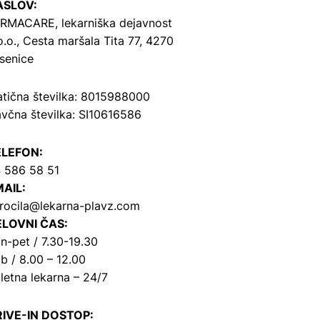
ASLOV:
RMACARE, lekarniška dejavnost
o.o.,
Cesta maršala Tita 77, 4270
senice
tična številka: 8015988000
včna številka: SI10616586
ELEFON:
 586 58 51
AIL:
rocila@lekarna-plavz.com
LOVNI ČAS:
n-pet / 7.30-19.30
b / 8.00 – 12.00
letna lekarna – 24/7
IVE-IN DOSTOP: