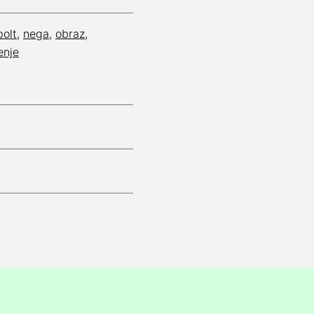
polt
,
nega
,
obraz
,
enje