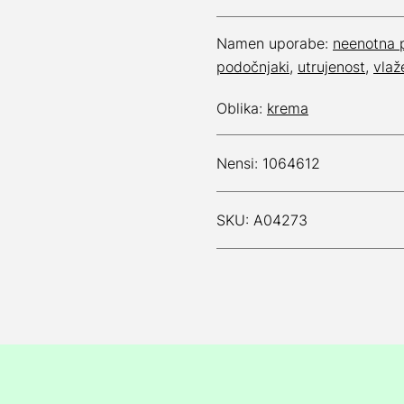
Namen uporabe:
neenotna 
podočnjaki
,
utrujenost
,
vlaž
Oblika:
krema
Nensi: 1064612
SKU: A04273