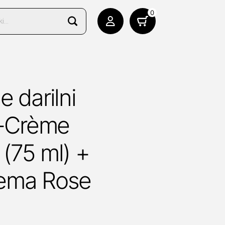
0
 darilni
t-Crème
(75 ml) +
ema Rose