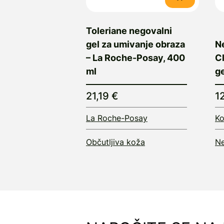
Toleriane negovalni
gel za umivanje obraza
N
– La Roche-Posay, 400
C
ml
ge
21,19 €
1
La Roche-Posay
Ko
Občutljiva koža
Ne