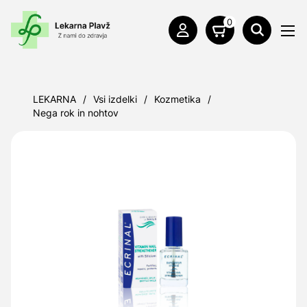
0
LEKARNA
/
Vsi izdelki
/
Kozmetika
/
Nega rok in nohtov