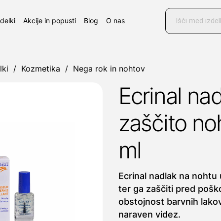
Products
search
zdelki
Akcije in popusti
Blog
O nas
lki
/
Kozmetika
/
Nega rok in nohtov
Ecrinal na
zaščito no
ml
Ecrinal nadlak na nohtu 
ter ga zaščiti pred pošk
obstojnost barvnih lakov,
naraven videz.