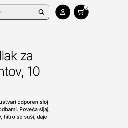
0
dlak za
htov, 10
ustvari odporen sloj
odbami. Poveča sijaj,
 hitro se suši, daje