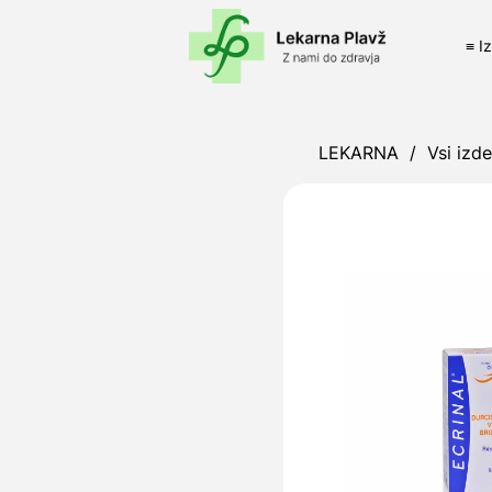
≡ I
LEKARNA
/
Vsi izde