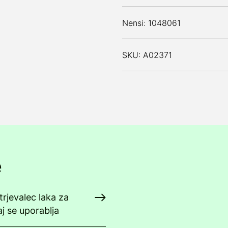
Nensi: 1048061
SKU: A02371
e
Utrjevalec laka za
aj se uporablja