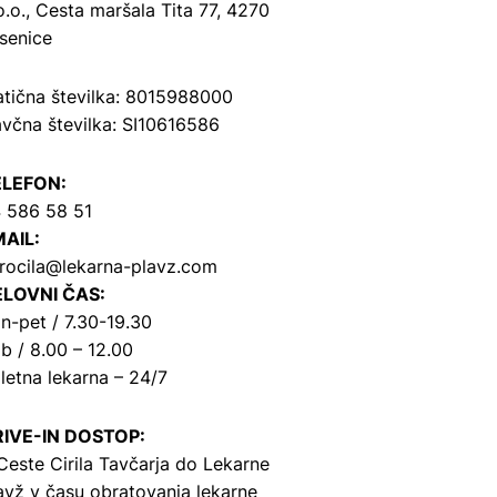
o.o.,
Cesta maršala Tita 77, 4270
senice
tična številka: 8015988000
včna številka: SI10616586
ELEFON:
 586 58 51
AIL:
rocila@lekarna-plavz.com
LOVNI ČAS:
n-pet / 7.30-19.30
b / 8.00 – 12.00
letna lekarna – 24/7
IVE-IN DOSTOP:
Ceste Cirila Tavčarja
do Lekarne
avž v času obratovanja lekarne