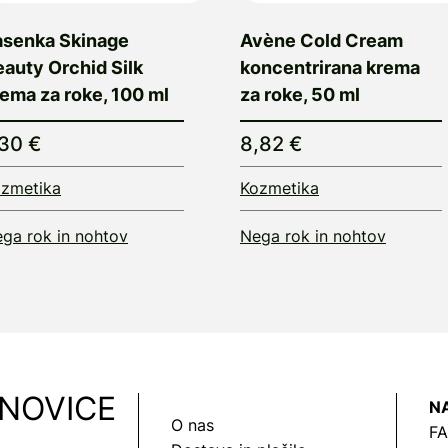
asenka Skinage
Avène Cold Cream
auty Orchid Silk
koncentrirana krema
ema za roke, 100 ml
za roke, 50 ml
,30 €
8,82 €
zmetika
Kozmetika
ga rok in nohtov
Nega rok in nohtov
 NOVICE
N
O nas
FA