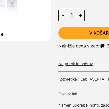
V KOŠAR
Najnižja cena v zadnjih 
Nega rok in nohtov
Kozmetika
|
Lab. ASEPTA
|
Oblika:
lak
Namen uporabe:
nohti
,
zašč