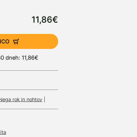
11,86€
ICO
30 dneh: 11,86€
Nega rok in nohtov
|
ita