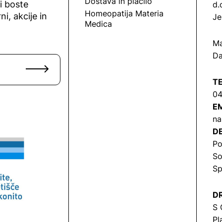
Dostava in plačilo
vi boste
d.
Homeopatija Materia
ni, akcije in
Je
Medica
Ma
Da
T
04
EM
na
DE
Po
So
Sp
DR
S 
Pl