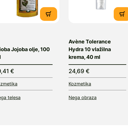
Avène Tolerance
oba Jojoba olje, 100
Hydra 10 vlažilna
l
krema, 40 ml
0,41 €
24,69 €
zmetika
Kozmetika
ga telesa
Nega obraza