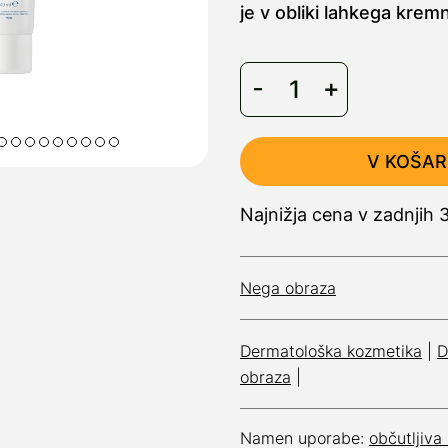
je v obliki lahkega krem
V KOŠAR
Najnižja cena v zadnjih 
Nega obraza
Dermatološka kozmetika
|
D
obraza
|
Namen uporabe:
občutljiva