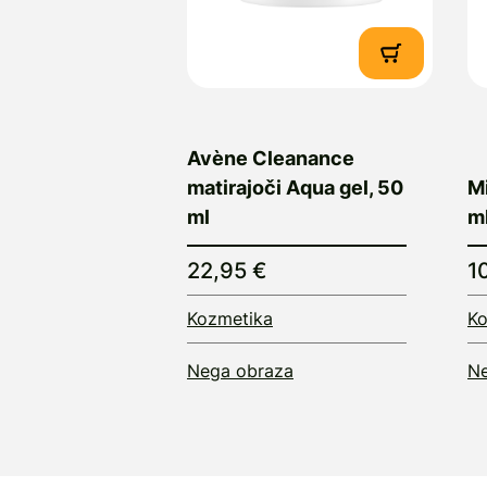
Avène Cleanance
matirajoči Aqua gel, 50
Mi
ml
m
22,95 €
1
Kozmetika
Ko
Nega obraza
Ne