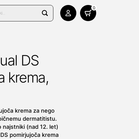
0
ual DS
a krema,
jujoča krema za nego
oičnemu dermatitistu.
 najstniki (nad 12. let)
l DS pomirjujoča krema