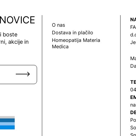
 NOVICE
N
O nas
FA
Dostava in plačilo
vi boste
d.
Homeopatija Materia
ni, akcije in
Je
Medica
Ma
Da
T
04
EM
na
DE
Po
So
Sp