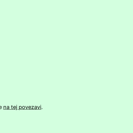
te
na tej povezavi
.