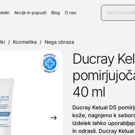
Products
search
zdelki
Akcije in popusti
Blog
O nas
lki
/
Kozmetika
/
Nega obraza
Ducray Kel
pomirjujoč
40 ml
Ducray Kelual DS pomir
kože, nagnjeno k sebor
Izdelek lahko uporabljajo
in odrasli. Ducray Kelua