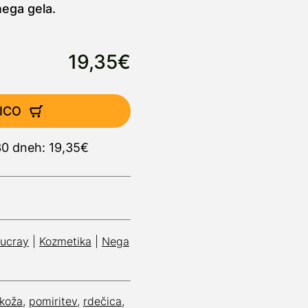
nega gela.
19,35€
ICO
30 dneh: 19,35€
ucray
|
Kozmetika
|
Nega
 koža
,
pomiritev
,
rdečica
,