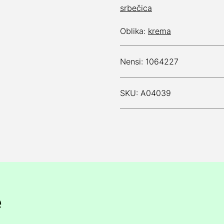
srbečica
Oblika:
krema
Nensi: 1064227
SKU: A04039
e