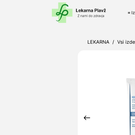
≡ I
LEKARNA
/
Vsi izde