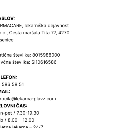
ASLOV:
RMACARE, lekarniška dejavnost
o.o.,
Cesta maršala Tita 77, 4270
senice
tična številka: 8015988000
včna številka: SI10616586
ELEFON:
 586 58 51
AIL:
rocila@lekarna-plavz.com
LOVNI ČAS:
n-pet / 7.30-19.30
b / 8.00 – 12.00
letna lekarna – 24/7