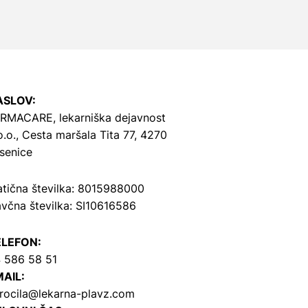
ASLOV:
RMACARE, lekarniška dejavnost
o.o.,
Cesta maršala Tita 77, 4270
senice
tična številka: 8015988000
včna številka: SI10616586
ELEFON:
 586 58 51
AIL:
rocila@lekarna-plavz.com