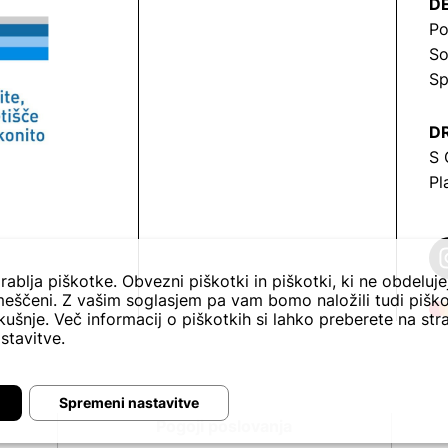
DE
Po
So
Sp
DR
S 
Pl
rablja piškotke. Obvezni piškotki in piškotki, ki ne obdeluj
eščeni. Z vašim soglasjem pa vam bomo naložili tudi piško
ušnje. Več informacij o piškotkih si lahko preberete na str
stavitve.
Spremeni nastavitve
Pogoji poslovanja