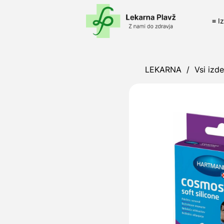
≡ I
LEKARNA
/
Vsi izde