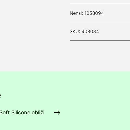
Nensi: 1058094
SKU: 408034
e
oft Silicone obliži