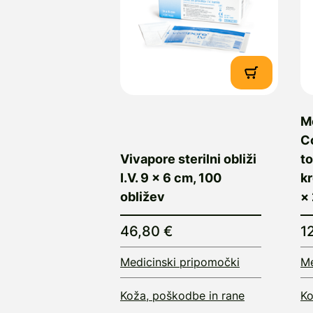
M
Co
Vivapore sterilni obliži
to
I.V. 9 x 6 cm, 100
k
obližev
× 
46,80 €
1
Medicinski pripomočki
Me
Koža, poškodbe in rane
Ko