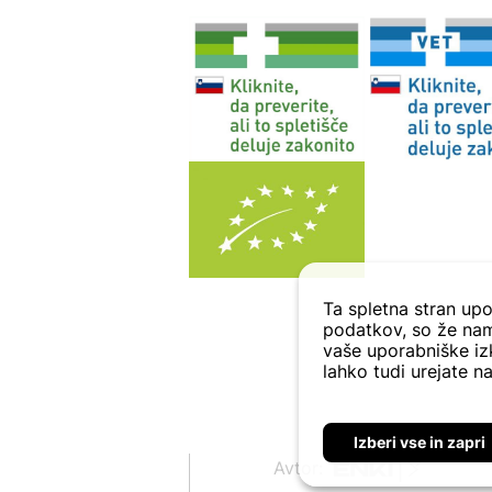
Ta spletna stran upo
podatkov, so že nam
vaše uporabniške izk
lahko tudi urejate na
Izberi vse in zapri
Avtor: