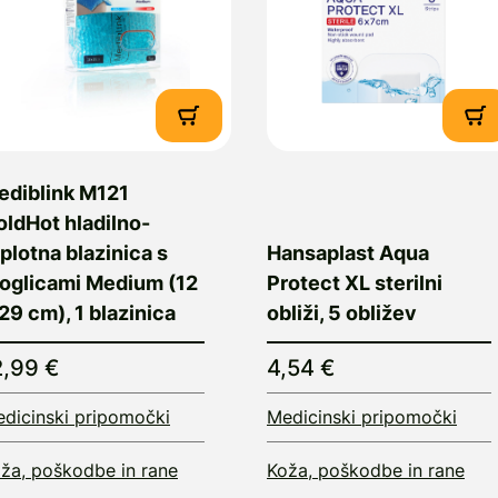
ediblink M121
ldHot hladilno-
plotna blazinica s
Hansaplast Aqua
roglicami Medium (12
Protect XL sterilni
29 cm), 1 blazinica
obliži, 5 obližev
2,99 €
4,54 €
dicinski pripomočki
Medicinski pripomočki
ža, poškodbe in rane
Koža, poškodbe in rane