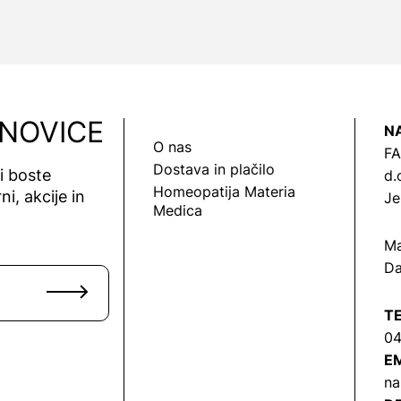
 NOVICE
N
O nas
FA
Dostava in plačilo
vi boste
d.
Homeopatija Materia
ni, akcije in
Je
Medica
Ma
Da
T
04
EM
na