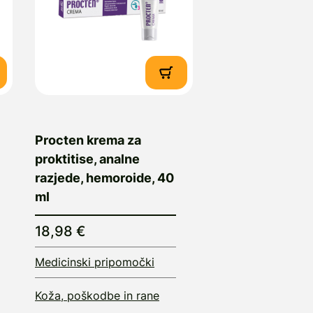
Procten krema za
proktitise, analne
razjede, hemoroide, 40
ml
18,98 €
Medicinski pripomočki
Koža, poškodbe in rane