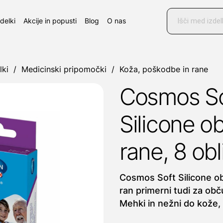
Products
search
zdelki
Akcije in popusti
Blog
O nas
lki
/
Medicinski pripomočki
/
Koža, poškodbe in rane
Cosmos So
Silicone ob
rane, 8 obl
Cosmos Soft Silicone obl
ran primerni tudi za obču
Mehki in nežni do kože,