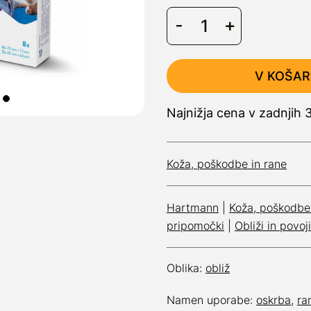
V KOŠAR
Najnižja cena v zadnjih 
Koža, poškodbe in rane
Hartmann
|
Koža, poškodbe 
pripomočki
|
Obliži in povoji
Oblika:
obliž
Namen uporabe:
oskrba
,
ra