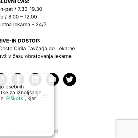
LOVNI ČAS:
n-pet / 7.30-19.30
b / 8.00 – 12.00
letna lekarna – 24/7
IVE-IN DOSTOP:
Ceste Cirila Tavčarja
do Lekarne
avž v času obratovanja lekarne
ejo osebnih
tke za izboljšanje
ani
Piškotki
, kjer
Zasebnost in piškoti