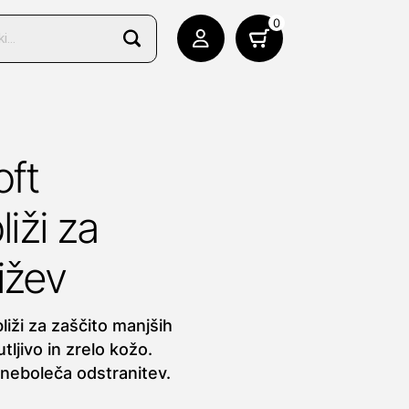
0
ft
liži za
ižev
iži za zaščito manjših
tljivo in zrelo kožo.
 neboleča odstranitev.