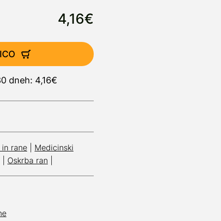
4,16€
ICO
30 dneh: 4,16€
in rane
|
Medicinski
|
Oskrba ran
|
ne