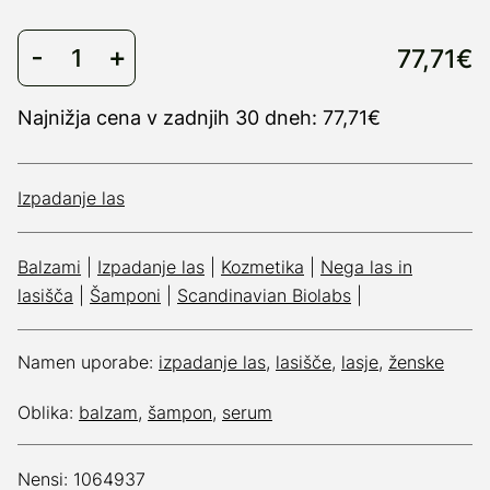
77,71€
Najnižja cena v zadnjih 30 dneh: 77,71€
Izpadanje las
Balzami
|
Izpadanje las
|
Kozmetika
|
Nega las in
lasišča
|
Šamponi
|
Scandinavian Biolabs
|
Namen uporabe:
izpadanje las
,
lasišče
,
lasje
,
ženske
Oblika:
balzam
,
šampon
,
serum
Nensi: 1064937