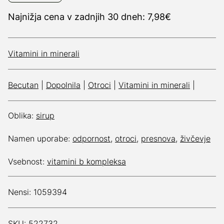
Najnižja cena v zadnjih 30 dneh: 7,98€
Vitamini in minerali
Becutan
|
Dopolnila
|
Otroci
|
Vitamini in minerali
|
Oblika:
sirup
Namen uporabe:
odpornost
,
otroci
,
presnova
,
živčevje
Vsebnost:
vitamini b kompleksa
Nensi: 1059394
SKU: 522732