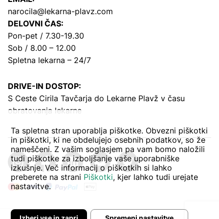
narocila@lekarna-plavz.com
DELOVNI ČAS:
Pon-pet / 7.30-19.30
Sob / 8.00 – 12.00
Spletna lekarna – 24/7
DRIVE-IN DOSTOP:
S Ceste Cirila Tavčarja
do Lekarne Plavž v času
obratovanja lekarne
Ta spletna stran uporablja piškotke. Obvezni piškotki
in piškotki, ki ne obdelujejo osebnih podatkov, so že
nameščeni. Z vašim soglasjem pa vam bomo naložili
tudi piškotke za izboljšanje vaše uporabniške
izkušnje. Več informacij o piškotkih si lahko
preberete na strani
Piškotki
, kjer lahko tudi urejate
nastavitve.
Izberi vse in zapri
Spremeni nastavitve