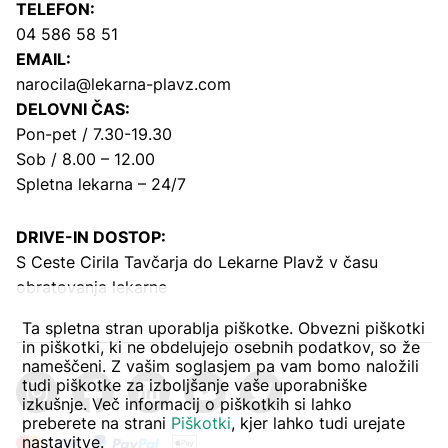
TELEFON:
04 586 58 51
EMAIL:
narocila@lekarna-plavz.com
DELOVNI ČAS:
Pon-pet / 7.30-19.30
Sob / 8.00 – 12.00
Spletna lekarna – 24/7
DRIVE-IN DOSTOP:
S Ceste Cirila Tavčarja
do Lekarne Plavž v času
obratovanja lekarne
Ta spletna stran uporablja piškotke. Obvezni piškotki
in piškotki, ki ne obdelujejo osebnih podatkov, so že
nameščeni. Z vašim soglasjem pa vam bomo naložili
tudi piškotke za izboljšanje vaše uporabniške
izkušnje. Več informacij o piškotkih si lahko
preberete na strani
Piškotki
, kjer lahko tudi urejate
nastavitve.