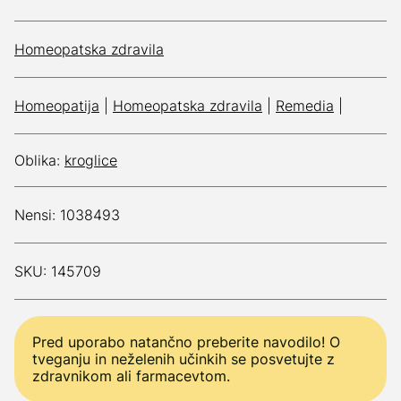
Homeopatska zdravila
Homeopatija
|
Homeopatska zdravila
|
Remedia
|
Oblika:
kroglice
Nensi: 1038493
SKU: 145709
Pred uporabo natančno preberite navodilo! O
tveganju in neželenih učinkih se posvetujte z
zdravnikom ali farmacevtom.