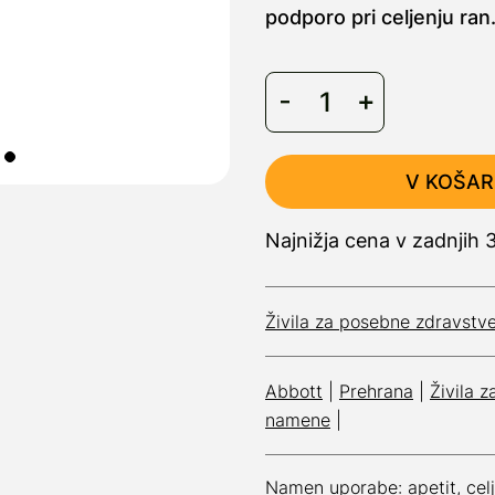
podporo pri celjenju ran
V KOŠAR
Najnižja cena v zadnjih
Živila za posebne zdravst
Abbott
|
Prehrana
|
Živila 
namene
|
Namen uporabe:
apetit
,
cel