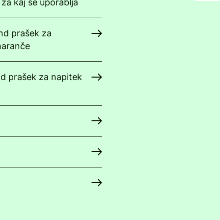
a kaj se uporablja
nd prašek za
maranče
d prašek za napitek