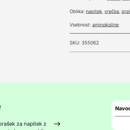
Oblika:
napitek
,
vrečka
,
pra
Vsebnost:
aminokisline
SKU: 355062
e
Navod
prašek za napitek z