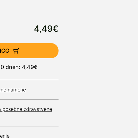
.
4,49€
ICO
 30 dneh: 4,49€
vene namene
za posebne zdravstvene
jenje