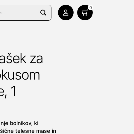
0
ašek za
 okusom
, 1
je bolnikov, ki
išične telesne mase in