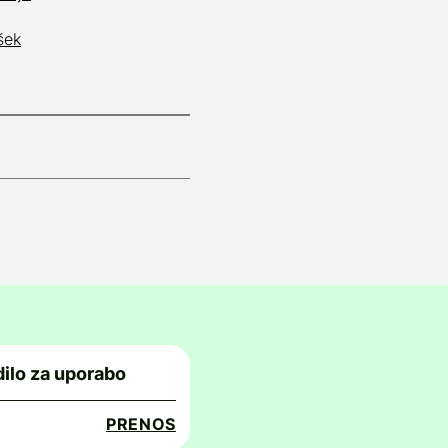
šek
ilo za uporabo
PRENOS