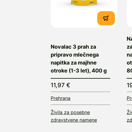
N
Novalac 3 prah za
z
pripravo mlečnega
n
napitka za majhne
ot
otroke (1-3 let), 400 g
8
11,97 €
1
Prehrana
Pr
Živila za posebne
Ži
zdravstvene namene
zd