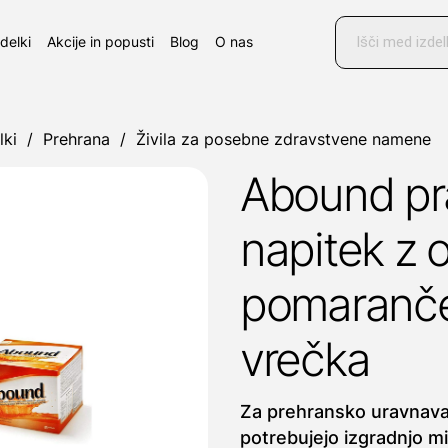
Products
search
zdelki
Akcije in popusti
Blog
O nas
lki
/
Prehrana
/
Živila za posebne zdravstvene namene
Abound pr
napitek z
pomaranče
vrečka
Za prehransko uravnavan
potrebujejo izgradnjo m