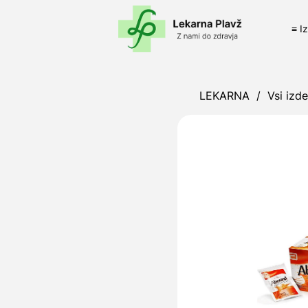
≡ I
LEKARNA
/
Vsi izde