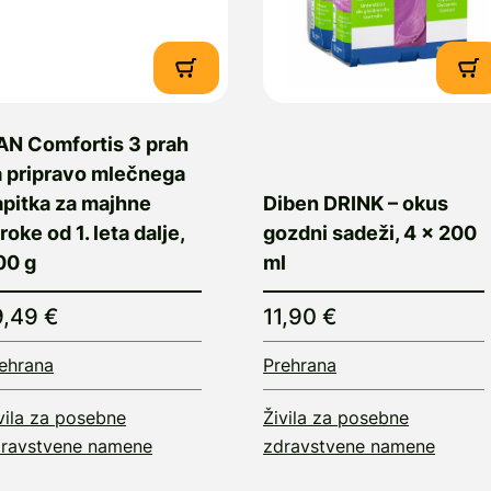
AN Comfortis 3 prah
a pripravo mlečnega
apitka za majhne
Diben DRINK – okus
roke od 1. leta dalje,
gozdni sadeži, 4 x 200
00 g
ml
9,49 €
11,90 €
ehrana
Prehrana
vila za posebne
Živila za posebne
ravstvene namene
zdravstvene namene