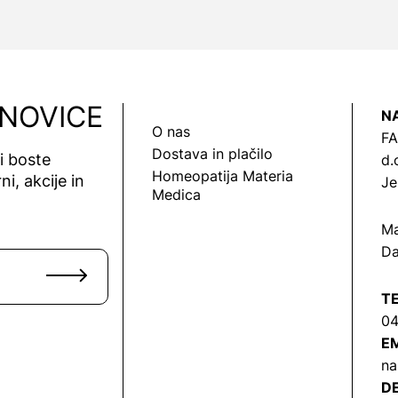
 NOVICE
N
O nas
FA
Dostava in plačilo
vi boste
d.
Homeopatija Materia
ni, akcije in
Je
Medica
Ma
Da
T
04
EM
na
DE