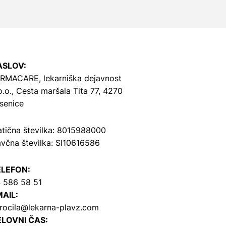
ASLOV:
RMACARE, lekarniška dejavnost
o.o.,
Cesta maršala Tita 77, 4270
senice
tična številka: 8015988000
včna številka: SI10616586
ELEFON:
 586 58 51
AIL:
rocila@lekarna-plavz.com
LOVNI ČAS: