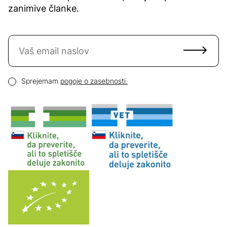
zanimive članke.
Naročite se na novice
Email naslov
Pogoji zasebnosti
Sprejemam
pogoje o zasebnosti.