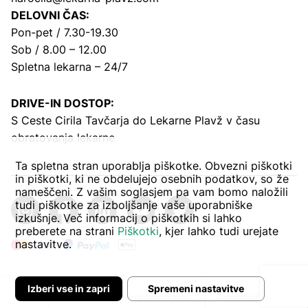
DELOVNI ČAS:
Pon-pet / 7.30-19.30
Sob / 8.00 – 12.00
Spletna lekarna – 24/7
DRIVE-IN DOSTOP:
S Ceste Cirila Tavčarja
do Lekarne Plavž v času
obratovanja lekarne
Ta spletna stran uporablja piškotke. Obvezni piškotki
in piškotki, ki ne obdelujejo osebnih podatkov, so že
nameščeni. Z vašim soglasjem pa vam bomo naložili
tudi piškotke za izboljšanje vaše uporabniške
izkušnje. Več informacij o piškotkih si lahko
preberete na strani
Piškotki
, kjer lahko tudi urejate
nastavitve.
Izberi vse in zapri
Spremeni nastavitve
Avtor:
Pogoji poslovanja
Zasebnost in piškoti