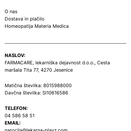
O nas
Dostava in plačilo
Homeopatija Materia Medica
NASLOV:
FARMACARE, lekarniška dejavnost d.o.o.,
Cesta
maršala Tita 77, 4270 Jesenice
Matična številka: 8015988000
Davčna številka: SI10616586
TELEFON:
04 586 58 51
EMAIL:
narocila@lekarna-plavz.com