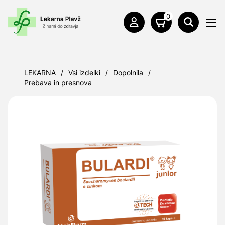
0
LEKARNA
/
Vsi izdelki
/
Dopolnila
/
Prebava in presnova