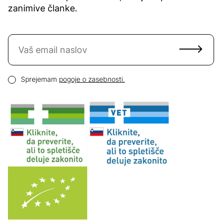
zanimive članke.
Naročite se na novice
Email naslov
Pogoji zasebnosti
Sprejemam
pogoje o zasebnosti.