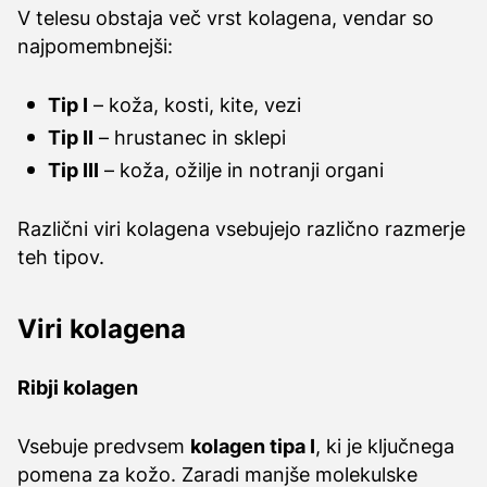
V telesu obstaja več vrst kolagena, vendar so
najpomembnejši:
Tip I
– koža, kosti, kite, vezi
Tip II
– hrustanec in sklepi
Tip III
– koža, ožilje in notranji organi
Različni viri kolagena vsebujejo različno razmerje
teh tipov.
Viri kolagena
Ribji kolagen
Vsebuje predvsem
kolagen tipa I
, ki je ključnega
pomena za kožo. Zaradi manjše molekulske