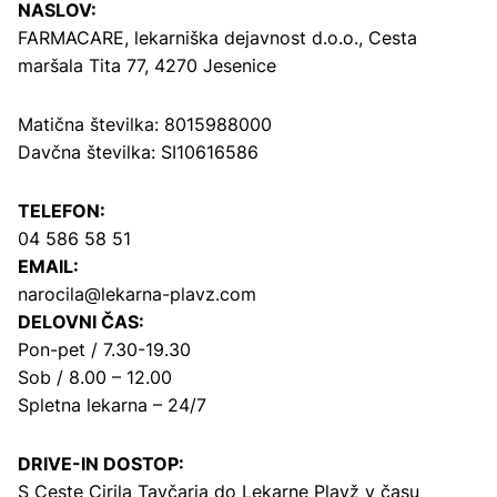
NASLOV:
FARMACARE, lekarniška dejavnost d.o.o.,
Cesta
maršala Tita 77, 4270 Jesenice
Matična številka: 8015988000
Davčna številka: SI10616586
TELEFON:
04 586 58 51
EMAIL:
narocila@lekarna-plavz.com
DELOVNI ČAS:
Pon-pet / 7.30-19.30
Sob / 8.00 – 12.00
Spletna lekarna – 24/7
DRIVE-IN DOSTOP:
S Ceste Cirila Tavčarja
do Lekarne Plavž v času