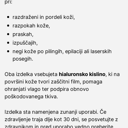
pri:
razdraženi in pordeli koži,
razpokah kože,
praskah,
izpuščajih,
negi kože po pilingih, epilaciji ali laserskih
posegih.
Oba izdelka vsebujeta
hialuronsko kislino
, ki na
površini kože tvori zaščitni film, pomaga
ohranjati vlago ter podpira obnovo
poškodovanega tkiva.
Izdelka sta namenjena zunanji uporabi. Če
zdravljenje traja dlje kot 30 dni, se posvetujte z
zdravnikom in pred uporabo vedno preberite