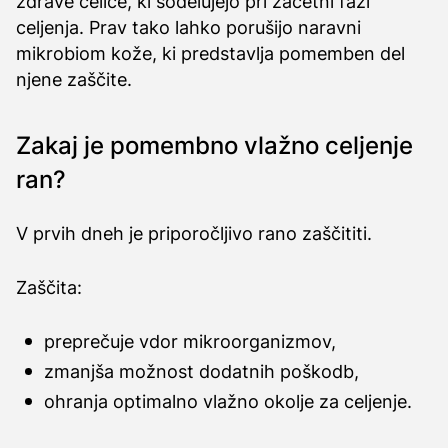
zdrave celice, ki sodelujejo pri začetni fazi
celjenja. Prav tako lahko porušijo naravni
mikrobiom kože, ki predstavlja pomemben del
njene zaščite.
Zakaj je pomembno vlažno celjenje
ran?
V prvih dneh je priporočljivo rano zaščititi.
Zaščita:
preprečuje vdor mikroorganizmov,
zmanjša možnost dodatnih poškodb,
ohranja optimalno vlažno okolje za celjenje.