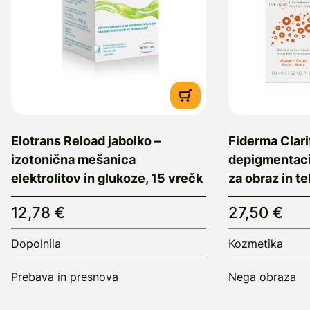
Elotrans Reload jabolko –
Fiderma Clari
izotonična mešanica
depigmentaci
elektrolitov in glukoze, 15 vrečk
za obraz in t
12,78 €
27,50 €
Dopolnila
Kozmetika
Prebava in presnova
Nega obraza