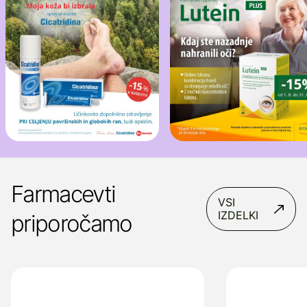
Farmacevti
VSI
IZDELKI
priporočamo