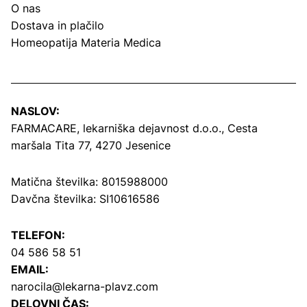
O nas
Dostava in plačilo
Homeopatija Materia Medica
NASLOV:
FARMACARE, lekarniška dejavnost d.o.o.,
Cesta
maršala Tita 77, 4270 Jesenice
Matična številka: 8015988000
Davčna številka: SI10616586
TELEFON:
04 586 58 51
EMAIL:
narocila@lekarna-plavz.com
DELOVNI ČAS: