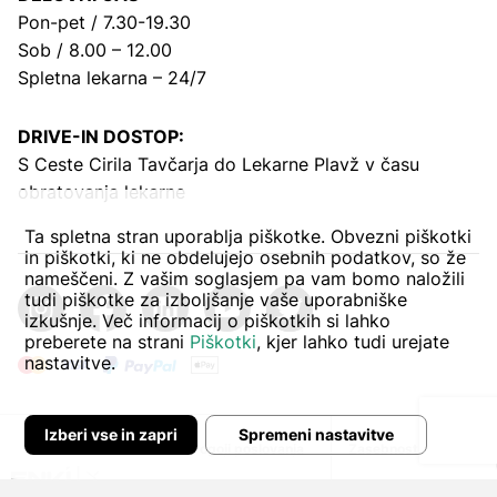
Pon-pet / 7.30-19.30
Sob / 8.00 – 12.00
Spletna lekarna – 24/7
DRIVE-IN DOSTOP:
S Ceste Cirila Tavčarja
do Lekarne Plavž v času
obratovanja lekarne
Ta spletna stran uporablja piškotke. Obvezni piškotki
in piškotki, ki ne obdelujejo osebnih podatkov, so že
nameščeni. Z vašim soglasjem pa vam bomo naložili
tudi piškotke za izboljšanje vaše uporabniške
izkušnje. Več informacij o piškotkih si lahko
preberete na strani
Piškotki
, kjer lahko tudi urejate
nastavitve.
Izberi vse in zapri
Spremeni nastavitve
Avtor:
Pogoji poslovanja
Zasebnost in piškoti