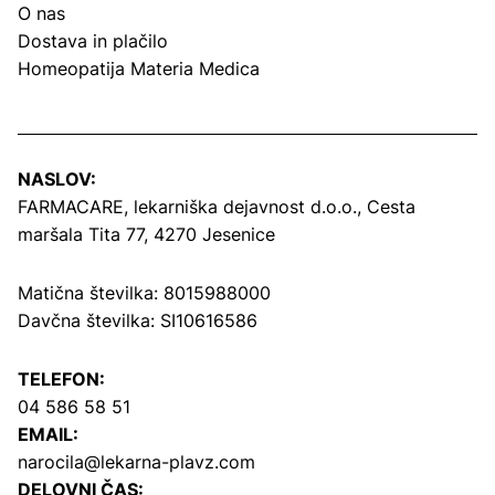
O nas
Dostava in plačilo
Homeopatija Materia Medica
NASLOV:
FARMACARE, lekarniška dejavnost d.o.o.,
Cesta
maršala Tita 77, 4270 Jesenice
Matična številka: 8015988000
Davčna številka: SI10616586
TELEFON:
04 586 58 51
EMAIL:
narocila@lekarna-plavz.com
DELOVNI ČAS: