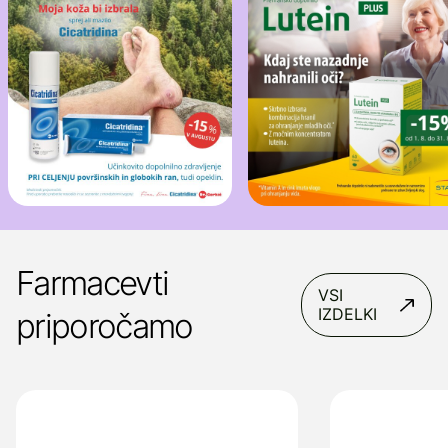
Farmacevti
VSI
IZDELKI
priporočamo