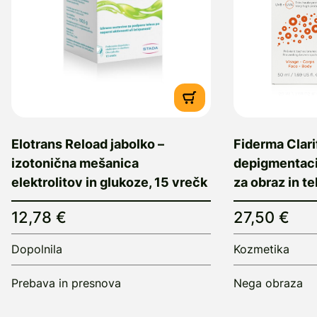
Elotrans Reload jabolko –
Fiderma Clari
izotonična mešanica
depigmentaci
elektrolitov in glukoze, 15 vrečk
za obraz in t
12,78 €
27,50 €
Dopolnila
Kozmetika
Prebava in presnova
Nega obraza