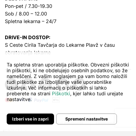
Pon-pet / 7.30-19.30
Sob / 8.00 – 12.00
Spletna lekarna – 24/7
DRIVE-IN DOSTOP:
S Ceste Cirila Tavčarja
do Lekarne Plavž v času
obratovanja lekarne
Ta spletna stran uporablja piškotke. Obvezni piškotki
in piškotki, ki ne obdelujejo osebnih podatkov, so že
nameščeni. Z vašim soglasjem pa vam bomo naložili
tudi piškotke za izboljšanje vaše uporabniške
izkušnje. Več informacij o piškotkih si lahko
preberete na strani
Piškotki
, kjer lahko tudi urejate
nastavitve.
Izberi vse in zapri
Spremeni nastavitve
Avtor:
Pogoji poslovanja
Zasebnost in piškoti