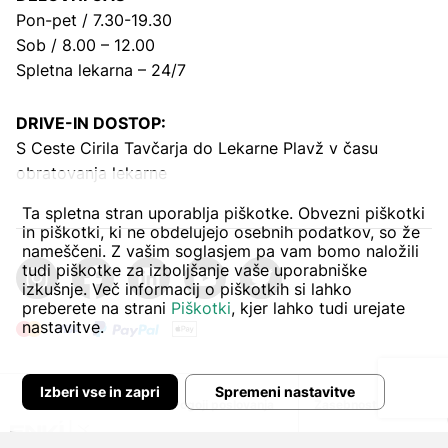
Pon-pet / 7.30-19.30
Sob / 8.00 – 12.00
Spletna lekarna – 24/7
DRIVE-IN DOSTOP:
S Ceste Cirila Tavčarja
do Lekarne Plavž v času
obratovanja lekarne
Ta spletna stran uporablja piškotke. Obvezni piškotki
in piškotki, ki ne obdelujejo osebnih podatkov, so že
nameščeni. Z vašim soglasjem pa vam bomo naložili
tudi piškotke za izboljšanje vaše uporabniške
izkušnje. Več informacij o piškotkih si lahko
preberete na strani
Piškotki
, kjer lahko tudi urejate
nastavitve.
Izberi vse in zapri
Spremeni nastavitve
Avtor:
Pogoji poslovanja
Zasebnost in piškoti