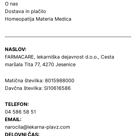
O nas
Dostava in plačilo
Homeopatija Materia Medica
NASLOV:
FARMACARE, lekarniška dejavnost d.o.o.,
Cesta
maršala Tita 77, 4270 Jesenice
Matična številka: 8015988000
Davčna številka: SI10616586
TELEFON:
04 586 58 51
EMAIL:
narocila@lekarna-plavz.com
DELOVNI ČAS: