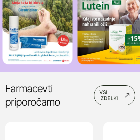
Farmacevti
VSI
IZDELKI
priporočamo