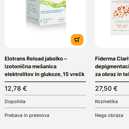
Elotrans Reload jabolko –
Fiderma Clari
izotonična mešanica
depigmentaci
elektrolitov in glukoze, 15 vrečk
za obraz in t
12,78 €
27,50 €
Dopolnila
Kozmetika
Prebava in presnova
Nega obraza