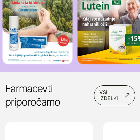
Farmacevti
VSI
IZDELKI
priporočamo