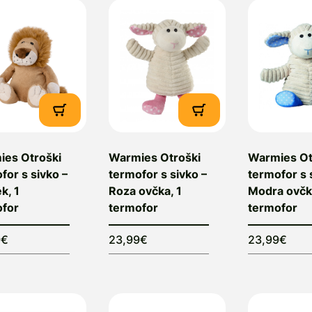
es Otroški
Warmies Otroški
Warmies Ot
for s sivko –
termofor s sivko –
termofor s 
k, 1
Roza ovčka, 1
Modra ovčka
ofor
termofor
termofor
9€
23,99€
23,99€