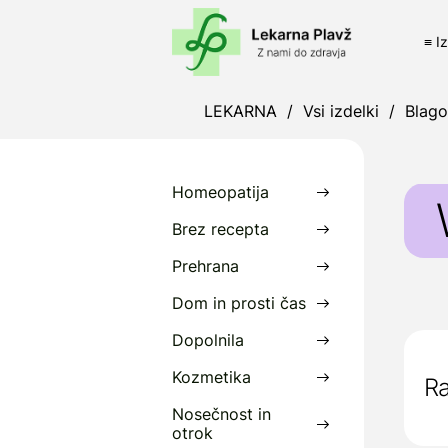
≡ I
LEKARNA
/
Vsi izdelki
/
Blag
Homeopatija
Brez recepta
Prehrana
W
Dom in prosti čas
P
Dopolnila
6
Kozmetika
Ra
D
Nosečnost in
i
otrok