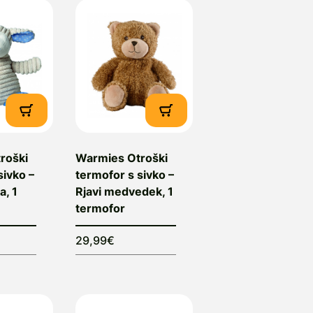
roški
Warmies Otroški
sivko –
termofor s sivko –
, 1
Rjavi medvedek, 1
termofor
29,99€