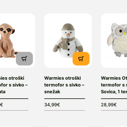
es otroški
Warmies otroški
Warmies Ot
for s sivko –
termofor s sivko –
termofor s 
ata
snežak
Sovica, 1 t
0€
34,99€
28,99€