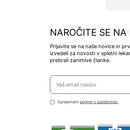
AnaMel
Antiartrozin
Antinol
AnxioFREE
NAROČITE SE NA
Apomedica
Apta Medica
Prijavite se na naše novice in pr
Aptamil
izvedeli za novosti v spletni lekar
prebrali zanimive članke.
Aqtivo
Sport
AquaUltra
Naročite se na novice
Arkopharma
Aromatrip
Email naslov
Ars Pharmae
Pogoji zasebnosti
Sprejemam
pogoje o zasebnosti.
Ascolip
Asonor
Aspumex
AstraVita