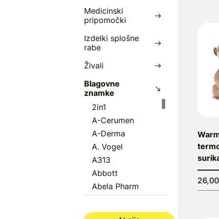
Medicinski
pripomočki
Izdelki splošne
rabe
Živali
Blagovne
znamke
2in1
A-Cerumen
A-Derma
Warmi
termo
A. Vogel
surik
A313
Abbott
26,0
Abela Pharm
Abena
Aboca