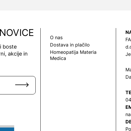
 NOVICE
N
O nas
FA
Dostava in plačilo
vi boste
d.
Homeopatija Materia
ni, akcije in
Je
Medica
Ma
Da
T
04
EM
na
DE
Po