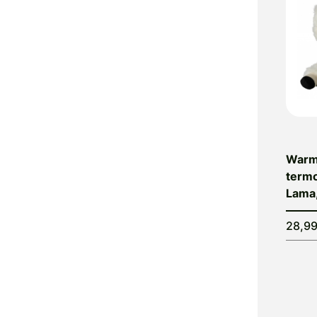
Alfavet
Alga Maris
Algea
Algena
Alhydran
Alkaloid
Allergan
Allergika
Warmi
Allergodil
termo
Allgaier
Lama,
Allpresan
Almadea
28,9
Almapharm
AloeDent
Alter
Heideschäfer
Amos Vital