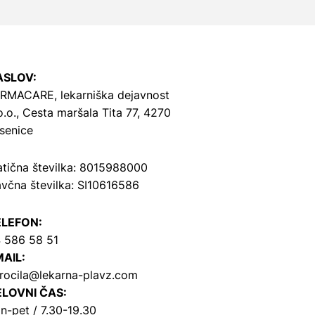
ASLOV:
RMACARE, lekarniška dejavnost
o.o.,
Cesta maršala Tita 77, 4270
senice
tična številka: 8015988000
včna številka: SI10616586
ELEFON:
 586 58 51
AIL:
rocila@lekarna-plavz.com
LOVNI ČAS:
n-pet / 7.30-19.30