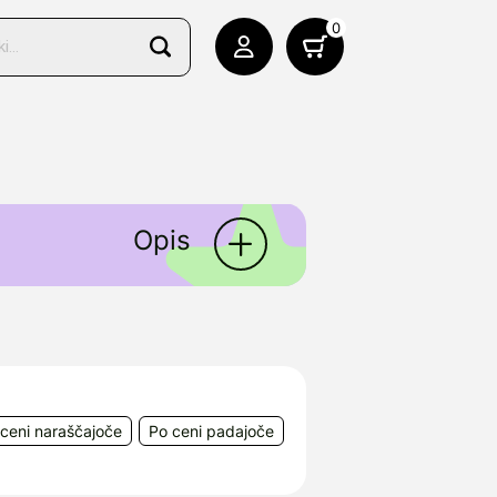
0
Opis
roke.
 Unit C East Dundee, IL
ceni naraščajoče
Po ceni padajoče
nje, Slovenija, e-mail: