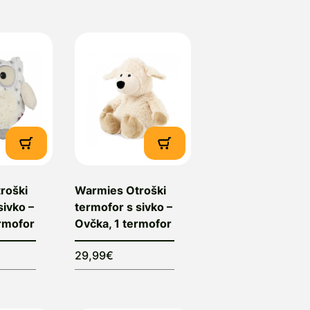
roški
Warmies Otroški
sivko –
termofor s sivko –
ermofor
Ovčka, 1 termofor
29,99€