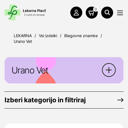
0
LEKARNA
/
Vsi izdelki
/
Blagovne znamke
/
Urano Vet
Urano Vet
Urano Vet
je špansko podjetje,
specializirano za razvoj, proizvodnjo in
Izberi kategorijo in filtriraj
distribucijo izdelkov za veterinarsko
uporabo.
Proizvajelec:
Urano Vet SL, Avenida Santa