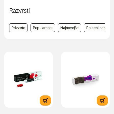
Eulalia 2, 08520 Les Franqueses del Vallès,
Barcelona, Španija
Razvrsti
Dobavitelj:
Melisa Veterina d.o.o.,
Obrtniška ulica 1, 1225 Lukovica, e-mail:
Privzeto
Popularnost
Najnovejše
Po ceni narašča
info@melisasi.si