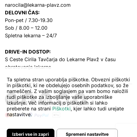
narocila@lekarna-plavz.com
DELOVNI ČAS:
Pon-pet / 7.30-19.30
Sob / 8.00 – 12.00
Spletna lekarna – 24/7
DRIVE-IN DOSTOP:
S Ceste Cirila Tavčarja
do Lekarne Plavž v času
obratovanja lekarne
Ta spletna stran uporablja piškotke. Obvezni piškotki
in piškotki, ki ne obdelujejo osebnih podatkov, so že
nameščeni. Z vašim soglasjem pa vam bomo naložili
tudi piškotke za izboljšanje vaše uporabniške
izkušnje. Več informacij o piškotkih si lahko
preberete na strani
Piškotki
, kjer lahko tudi urejate
nastavitve.
Izberi vse in zapri
Spremeni nastavitve