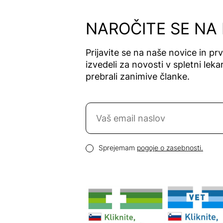
Alfavet
Alga Maris
NAROČITE SE NA
Algea
Algena
Prijavite se na naše novice in pr
Alhydran
izvedeli za novosti v spletni lekar
Alkaloid
prebrali zanimive članke.
Allergan
Allergika
Naročite se na novice
Allergodil
Allgaier
Email naslov
Allpresan
Pogoji zasebnosti
Sprejemam
pogoje o zasebnosti.
Almadea
Almapharm
AloeDent
Alter
Heideschäfer
Amos Vital