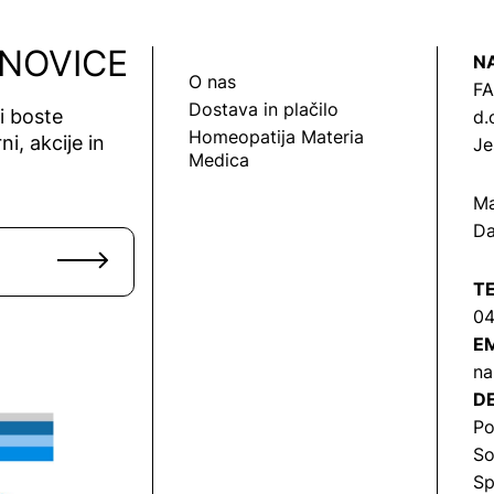
 NOVICE
N
O nas
FA
Dostava in plačilo
vi boste
d.
Homeopatija Materia
ni, akcije in
Je
Medica
Ma
Da
T
04
EM
na
DE
Po
So
Sp