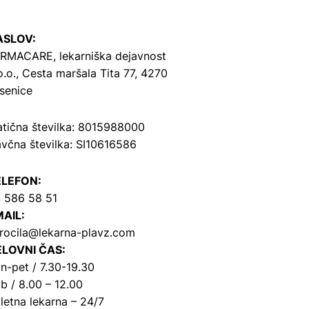
ASLOV:
RMACARE, lekarniška dejavnost
o.o.,
Cesta maršala Tita 77, 4270
senice
tična številka: 8015988000
včna številka: SI10616586
ELEFON:
 586 58 51
AIL:
rocila@lekarna-plavz.com
LOVNI ČAS:
n-pet / 7.30-19.30
b / 8.00 – 12.00
letna lekarna – 24/7