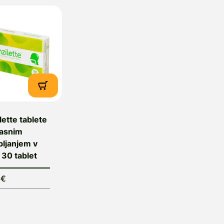
lette tablete
časnim
pljanjem v
, 30 tablet
6€