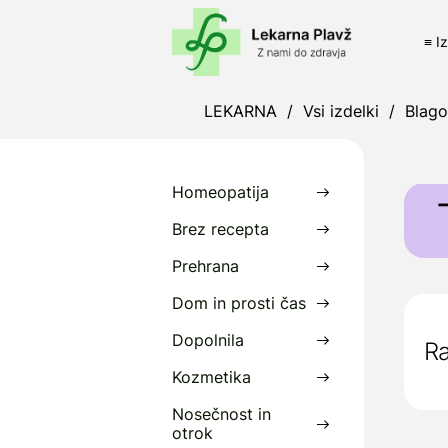
≡ I
LEKARNA
/
Vsi izdelki
/
Blag
Homeopatija
Brez recepta
Prehrana
T
Dom in prosti čas
t
n
Dopolnila
Ra
P
Kozmetika
5
Nosečnost in
otrok
D