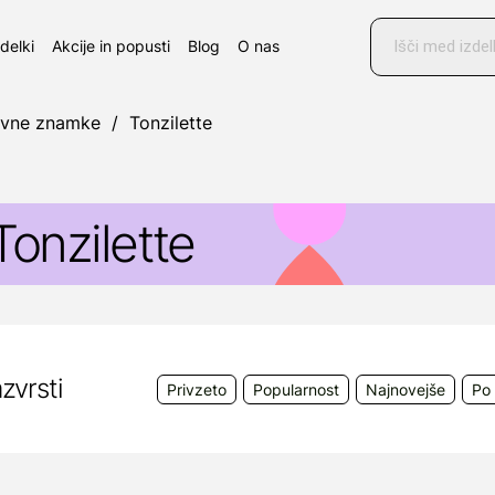
Products
search
zdelki
Akcije in popusti
Blog
O nas
ovne znamke
/
Tonzilette
Tonzilette
onzilette
tablete s počasnim raztapljanjem v ustih so
indaliziranimi bakterijami Lactobacillus helveticus MiM
avadnim dihnikom.
zvrsti
Privzeto
Popularnost
Najnovejše
Po 
roizvajalec:
Inpha Duemila S.r.L., Italija; proizvodnja v
5, 31036 Istrana (TV), Italija
obavitelj:
Bonifar d.o.o., Koprska ulica 108 A, 1000 Lj