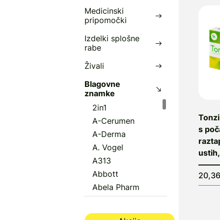
Medicinski
pripomočki
Izdelki splošne
rabe
Živali
Blagovne
znamke
2in1
Tonzi
A-Cerumen
s po
A-Derma
razta
A. Vogel
ustih
A313
Abbott
20,3
Abela Pharm
Abena
Aboca