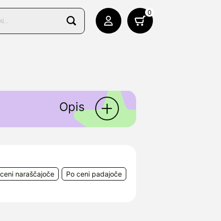
0
Opis
 prehransko dopolnilo s
lh5, hialuronsko kislino in
ceni naraščajoče
Po ceni padajoče
 Labomar S.p.a. via F. Filzi,
ubljana