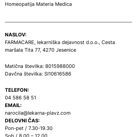
Homeopatija Materia Medica
NASLOV:
FARMACARE, lekarniška dejavnost d.o.o.,
Cesta
maršala Tita 77, 4270 Jesenice
Matična številka: 8015988000
Davčna številka: SI10616586
TELEFON:
04 586 58 51
EMAIL:
narocila@lekarna-plavz.com
DELOVNI ČAS:
Pon-pet / 7.30-19.30
Sob / 8.00 – 12.00