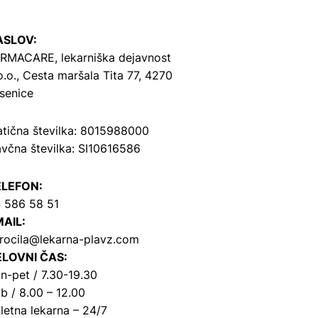
ASLOV:
RMACARE, lekarniška dejavnost
o.o.,
Cesta maršala Tita 77, 4270
senice
tična številka: 8015988000
včna številka: SI10616586
ELEFON:
 586 58 51
AIL:
rocila@lekarna-plavz.com
LOVNI ČAS:
n-pet / 7.30-19.30
b / 8.00 – 12.00
letna lekarna – 24/7