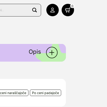
0
Opis
telesa.
 Trzin, e-mail:
ceni naraščajoče
Po ceni padajoče
ga 14, Zagreb, Hrvaška