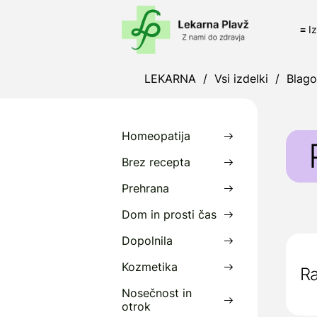
≡ I
LEKARNA
/
Vsi izdelki
/
Blag
Homeopatija
Brez recepta
Prehrana
P
Dom in prosti čas
D
Dopolnila
i
Kozmetika
Ra
P
Nosečnost in
otrok