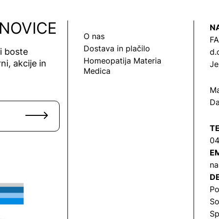
 NOVICE
N
O nas
FA
Dostava in plačilo
vi boste
d.
Homeopatija Materia
ni, akcije in
Je
Medica
Ma
Da
T
04
EM
na
DE
Po
So
Sp