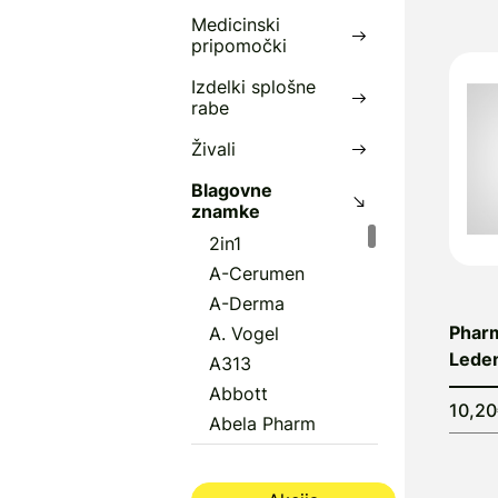
Medicinski
pripomočki
Izdelki splošne
rabe
Živali
Blagovne
znamke
2in1
A-Cerumen
A-Derma
Pharm
A. Vogel
Leden
A313
Abbott
10,2
Abela Pharm
Abena
Aboca