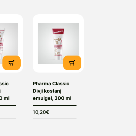
ssic
Pharma Classic
j
Divji kostanj
0 ml
emulgel, 300 ml
10,20€