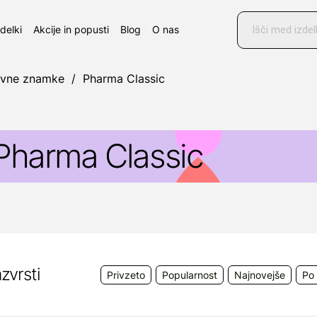
Products
search
zdelki
Akcije in popusti
Blog
O nas
ovne znamke
/
Pharma Classic
Pharma Classic
harma Classic
je linija kozmetičnih izdelkov za nego 
obavitelj:
Medical Intertrade d.o.o., Brodišče 12, 1236
nfo@medical-intertrade.si
zvrsti
Privzeto
Popularnost
Najnovejše
Po 
roizvajalec:
Pharma Plus d.o.o., Ferdinanda Budicko