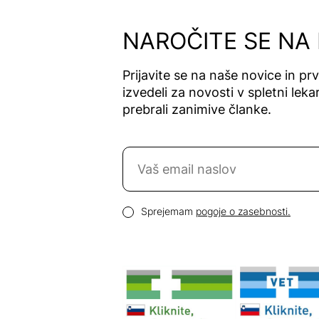
Alfavet
Alga Maris
NAROČITE SE NA
Algea
Algena
Prijavite se na naše novice in pr
Alhydran
izvedeli za novosti v spletni lekar
Alkaloid
prebrali zanimive članke.
Allergan
Allergika
Naročite se na novice
Allergodil
Allgaier
Email naslov
Allpresan
Pogoji zasebnosti
Sprejemam
pogoje o zasebnosti.
Almadea
Almapharm
AloeDent
Alter
Heideschäfer
Amos Vital