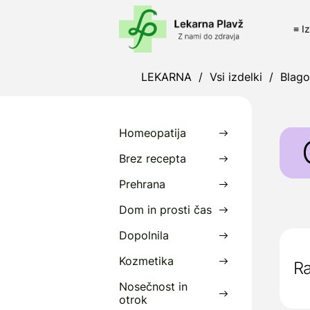
≡ I
LEKARNA
/
Vsi izdelki
/
Blag
Homeopatija
Brez recepta
Prehrana
O
Dom in prosti čas
s
Dopolnila
O
m
Kozmetika
Ra
Nosečnost in
P
otrok
O