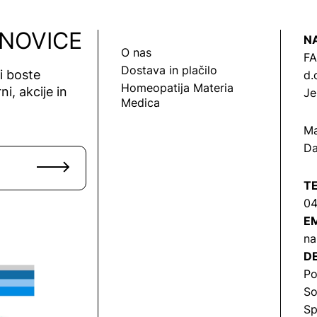
 NOVICE
N
O nas
FA
Dostava in plačilo
vi boste
d.
Homeopatija Materia
ni, akcije in
Je
Medica
Ma
Da
T
04
EM
na
DE
Po
So
Sp