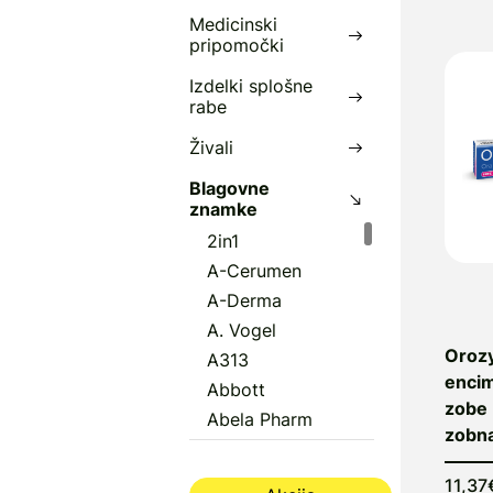
Medicinski
D
pripomočki
S
Izdelki splošne
rabe
Živali
Blagovne
znamke
2in1
A-Cerumen
A-Derma
A. Vogel
Oroz
A313
encim
Abbott
zobe 
Abela Pharm
zobna
Abena
Aboca
11,37