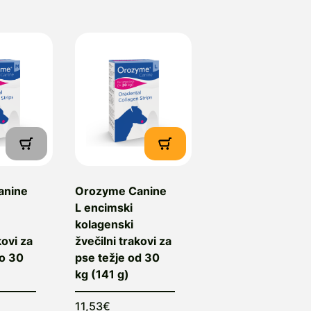
ta 46 a, 1000 Ljubljana,
anine
Orozyme Canine
L encimski
kolagenski
kovi za
žvečilni trakovi za
do 30
pse težje od 30
kg (141 g)
11,53€