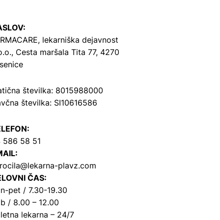
ASLOV:
RMACARE, lekarniška dejavnost
o.o.,
Cesta maršala Tita 77, 4270
senice
tična številka: 8015988000
včna številka: SI10616586
ELEFON:
 586 58 51
AIL:
rocila@lekarna-plavz.com
LOVNI ČAS:
n-pet / 7.30-19.30
b / 8.00 – 12.00
letna lekarna – 24/7