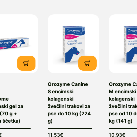
obavitelj:
Salus, Veletrgovina, d.o.o., Litostrojska ces
lovenija, e-mail: info@salus.eu
Orozyme Canine
Orozyme C
S encimski
M encimski
yme
kolagenski
kolagenski
ski gel za
žvečilni trakovi za
žvečilni tra
(70 g +
pse do 10 kg (224
pse od 10 
 ščetka)
g)
kg (141 g)
€
11,53€
10,93€