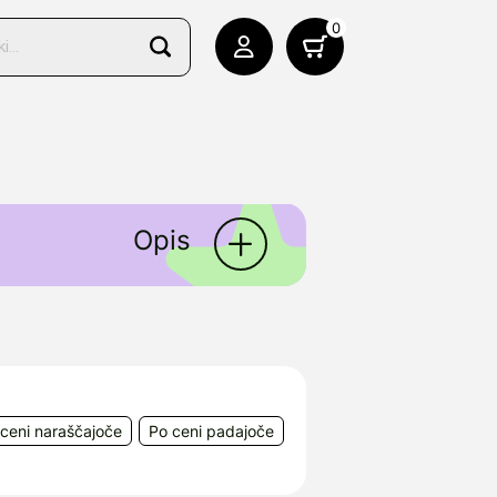
0
Opis
tajanja zobnih oblog in
nje ustne higiene pri psih in
ceni naraščajoče
Po ceni padajoče
Legeweg 157-i, BE-8020