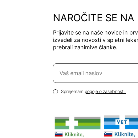
Alfavet
Alga Maris
NAROČITE SE NA
Algea
Algena
Prijavite se na naše novice in pr
Alhydran
izvedeli za novosti v spletni lekar
Alkaloid
prebrali zanimive članke.
Allergan
Allergika
Naročite se na novice
Allergodil
Allgaier
Email naslov
Allpresan
Pogoji zasebnosti
Sprejemam
pogoje o zasebnosti.
Almadea
Almapharm
AloeDent
Alter
Heideschäfer
Amos Vital