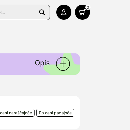
0
Opis
lja preventivno in sočasno ob
li daljšem stiku z vodo.
ceni naraščajoče
Po ceni padajoče
n, Leystraße 129, Avstrija
231 Ljubljana Črnuče,