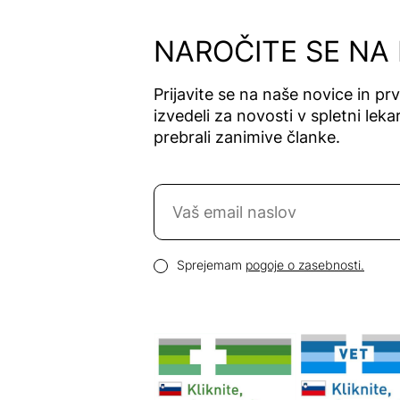
Alfavet
Alga Maris
NAROČITE SE NA
Algea
Algena
Prijavite se na naše novice in pr
Alhydran
izvedeli za novosti v spletni lekar
Alkaloid
prebrali zanimive članke.
Allergan
Allergika
Naročite se na novice
Allergodil
Allgaier
Email naslov
Allpresan
Pogoji zasebnosti
Sprejemam
pogoje o zasebnosti.
Almadea
Almapharm
AloeDent
Alter
Heideschäfer
Amos Vital