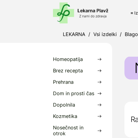
≡ I
LEKARNA
/
Vsi izdelki
/
Blag
Homeopatija
Brez recepta
Prehrana
M
Dom in prosti čas
z
Dopolnila
N
Kozmetika
Ra
P
Nosečnost in
otrok
D