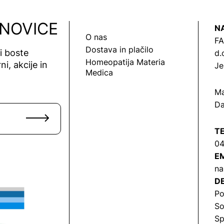
 NOVICE
N
O nas
FA
Dostava in plačilo
vi boste
d.
Homeopatija Materia
ni, akcije in
Je
Medica
Ma
Da
T
04
EM
na
DE
Po
So
Sp