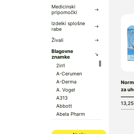
S
Medicinski
pripomočki
Izdelki splošne
rabe
Živali
Blagovne
znamke
2in1
A-Cerumen
A-Derma
Normi
za uh
A. Vogel
A313
13,2
Abbott
Abela Pharm
Abena
Aboca