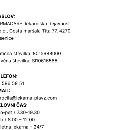
ASLOV:
RMACARE, lekarniška dejavnost
o.o.,
Cesta maršala Tita 77, 4270
senice
tična številka: 8015988000
včna številka: SI10616586
ELEFON:
 586 58 51
AIL:
rocila@lekarna-plavz.com
LOVNI ČAS:
n-pet / 7.30-19.30
b / 8.00 – 12.00
letna lekarna – 24/7