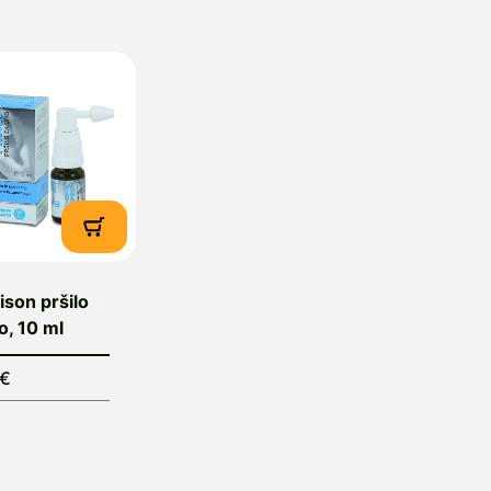
lovenija, e-mail: info@oktal-pharma.si
son pršilo
o, 10 ml
5€