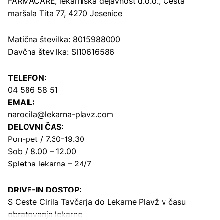
FARMACARE, lekarniška dejavnost d.o.o.,
Cesta
maršala Tita 77, 4270 Jesenice
Matična številka: 8015988000
Davčna številka: SI10616586
TELEFON:
04 586 58 51
EMAIL:
narocila@lekarna-plavz.com
DELOVNI ČAS:
Pon-pet / 7.30-19.30
Sob / 8.00 – 12.00
Spletna lekarna – 24/7
DRIVE-IN DOSTOP:
S Ceste Cirila Tavčarja
do Lekarne Plavž v času
obratovanja lekarne