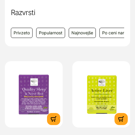
Izdelki New Nordic so prejeli številne
nagrade in priznanja mednarodnih
Razvrsti
industrijskih organizacij.
Proizvajalec:
New Nordic Healthbrands
Privzeto
Popularnost
Najnovejše
Po ceni narašča
AB, Södra Förstadsgatan 3, 211 43 Malmö,
Švedska
Dobavitelj
: Panakea d.o.o., Cesta v Gorice
2B, 1000 Ljubljana, e-mail:
info@panakea.net