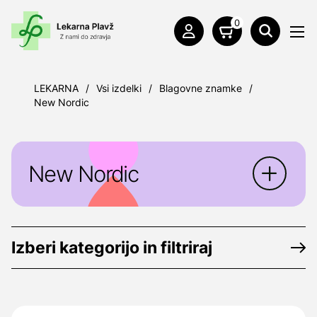
0
LEKARNA
/
Vsi izdelki
/
Blagovne znamke
/
New Nordic
New Nordic
New Nordic
je švedsko podjetje z
edinstvenim znanjem o zdravilnih rastlinah,
Izberi kategorijo in filtriraj
ki razvija in trži prehranska dopolnila ter
kozmetiko, da zadovolji posebne
zdravstvene in lepotne potrebe.