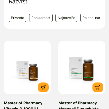
Razvrsti
Dobavitelj:
Salvus d.o.o., Toplička cesta
100, 49240, Donja Stubica, Hrvaška
Privzeto
Popularnost
Najnovejše
Po ceni narašča
Master of Pharmacy
Master of Pharmacy
Vitamin D 1000 IU
Magnezij Duo tablete,