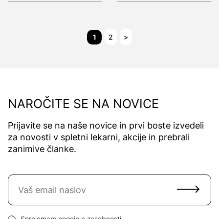
1
2
>
NAROČITE SE NA NOVICE
Prijavite se na naše novice in prvi boste izvedeli
za novosti v spletni lekarni, akcije in prebrali
zanimive članke.
Naročite se na novice
Email naslov
Pogoji zasebnosti
Sprejemam
pogoje o zasebnosti.