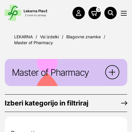
0
LEKARNA
/
Vsi izdelki
/
Blagovne znamke
/
Master of Pharmacy
Master of Pharmacy
Master of Pharmacy
je linija prehranskih
dopolnil, ki ponujajo odgovor na izzive
Izberi kategorijo in filtriraj
sodobnega načina življenja.
Izdelano za:
Salvus d.o.o., Toplička cesta
100, 49240, Donja Stubica, Hrvaška