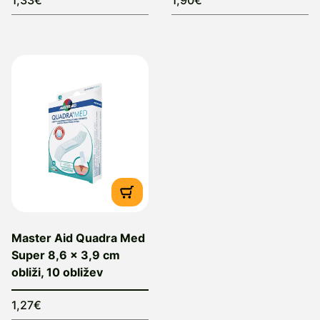
1,33€
1,90€
Master Aid Quadra Med
Super 8,6 x 3,9 cm
obliži, 10 obližev
1,27€