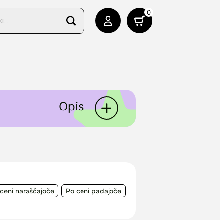
0
Opis
eutica GmbH
olno prenosljivimi boleznimi
ceni naraščajoče
Po ceni padajoče
eda, vse izdelke odlikuje