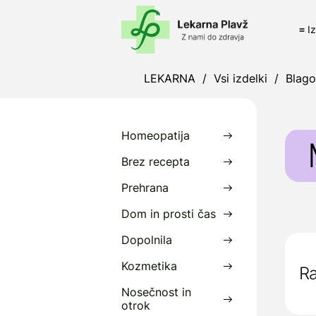
≡ I
LEKARNA
/
Vsi izdelki
/
Blag
Homeopatija
Brez recepta
Prehrana
M
Dom in prosti čas
s
Dopolnila
M
i
Kozmetika
Ra
Nosečnost in
M
otrok
p