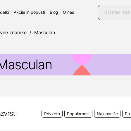
Products
search
zdelki
Akcije in popusti
Blog
O nas
ovne znamke
/
Masculan
Masculan
asculan
je blagovna znamka v lasti M.P.I. Pharmac
 sedežem v Hamburgu v Nemčiji.
asculan kondom zagotavlja zanesljivo zaščito pred sp
n nezaželeno nosečnostjo.
zvrsti
Privzeto
Popularnost
Najnovejše
Po 
asculan kondomi so izdelani iz surovin najvišjega razr
remium kakovost.