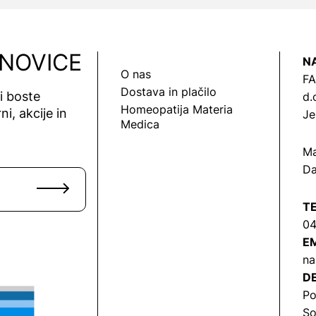
 NOVICE
N
O nas
FA
Dostava in plačilo
vi boste
d.
Homeopatija Materia
ni, akcije in
Je
Medica
Ma
Da
T
04
EM
na
DE
Po
So