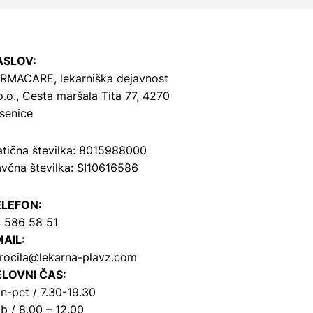
ASLOV:
RMACARE, lekarniška dejavnost
o.o.,
Cesta maršala Tita 77, 4270
senice
tična številka: 8015988000
včna številka: SI10616586
ELEFON:
 586 58 51
AIL:
rocila@lekarna-plavz.com
LOVNI ČAS:
n-pet / 7.30-19.30
b / 8.00 – 12.00