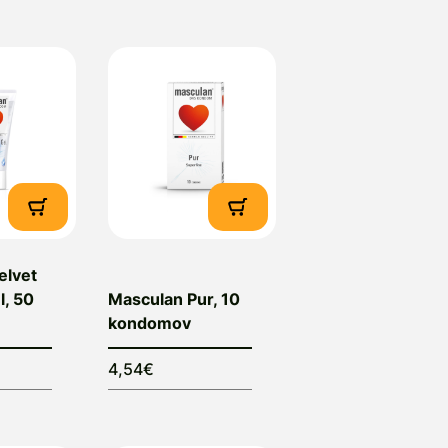
skladu z nemškimi in
lubrikant in je zapakiran v
ter 47, 20099 Hamburg,
, e-mail: info@masculan.si
elvet
l, 50
Masculan Pur, 10
kondomov
4,54€