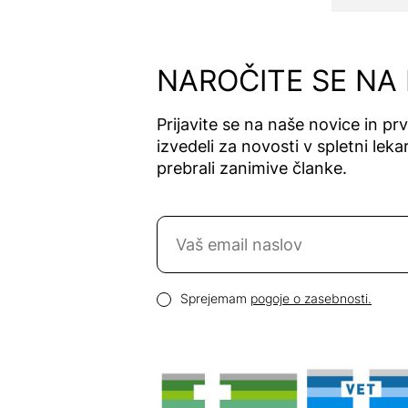
Alfavet
Alga Maris
Algea
NAROČITE SE NA
Algena
Alhydran
Prijavite se na naše novice in pr
Alkaloid
izvedeli za novosti v spletni lekar
Allergan
prebrali zanimive članke.
Allergika
Allergodil
Naročite se na novice
Allgaier
Allpresan
Email naslov
Almadea
Pogoji zasebnosti
Sprejemam
pogoje o zasebnosti.
Almapharm
AloeDent
Alter
Heideschäfer
Amos Vital