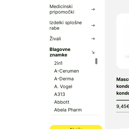
Medicinski
K
pripomočki
e
Izdelki splošne
rabe
V
v
Živali
Blagovne
P
znamke
N
2in1
D
A-Cerumen
A-Derma
Masc
kondo
A. Vogel
kond
A313
Abbott
9,45
Abela Pharm
Abena
Aboca