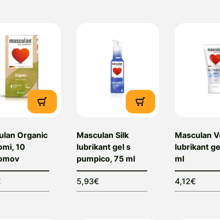
ondomi Masculan so izdelani iz naravnega lateksa v 
vropskimi standardi EN ISO 4074.
sak Masculan kondom je elektronsko testiran, vsebuje 
isoko kakovostnem alu ovoju.
roizvajalec:
M.P.I. Pharmaceutica GmbH, An der Als
emčija
obavitelj:
ITMP d.o.o., Gradež 159, 1311 Velike Lašče
ulan Organic
Masculan Silk
Masculan V
mi, 10
lubrikant gel s
lubrikant ge
omov
pumpico, 75 ml
ml
€
5,93€
4,12€