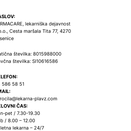
ASLOV:
RMACARE, lekarniška dejavnost
o.o.,
Cesta maršala Tita 77, 4270
senice
tična številka: 8015988000
včna številka: SI10616586
ELEFON:
 586 58 51
AIL:
rocila@lekarna-plavz.com
LOVNI ČAS:
n-pet / 7.30-19.30
b / 8.00 – 12.00
letna lekarna – 24/7