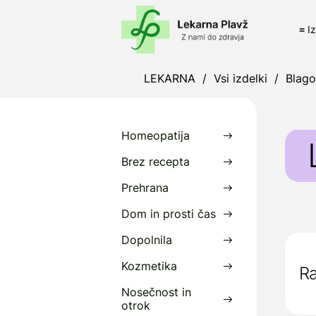
≡ I
LEKARNA
/
Vsi izdelki
/
Blag
Homeopatija
Brez recepta
Prehrana
L
Dom in prosti čas
o
Dopolnila
L
z
Kozmetika
Ra
Nosečnost in
P
otrok