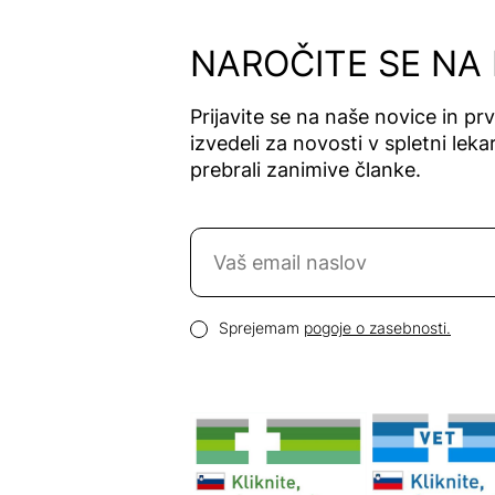
Alfavet
Alga Maris
NAROČITE SE NA
Algea
Algena
Prijavite se na naše novice in pr
Alhydran
izvedeli za novosti v spletni lekar
Alkaloid
prebrali zanimive članke.
Allergan
Allergika
Naročite se na novice
Allergodil
Allgaier
Email naslov
Allpresan
Pogoji zasebnosti
Sprejemam
pogoje o zasebnosti.
Almadea
Almapharm
AloeDent
Alter
Heideschäfer
Amos Vital