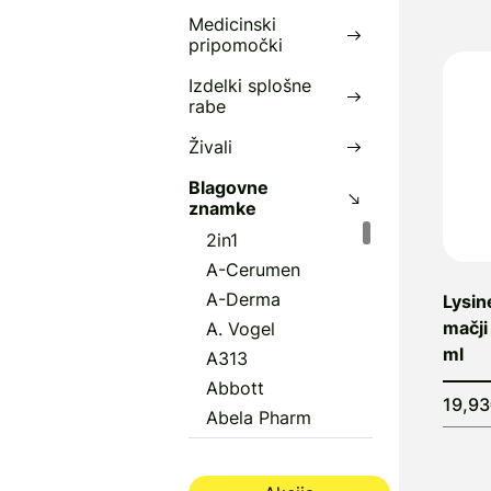
D
Medicinski
i
pripomočki
Izdelki splošne
rabe
Živali
Blagovne
znamke
2in1
A-Cerumen
A-Derma
Lysin
mačji
A. Vogel
ml
A313
Abbott
19,9
Abela Pharm
Abena
Aboca