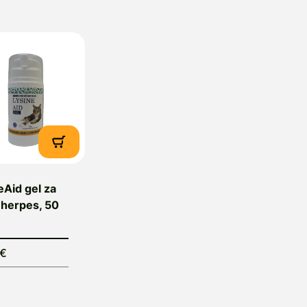
obavitelj:
Animalis d.o.o., Tržaška cesta 135, 1000 Lju
nfo@animalis.si
eAid gel za
 herpes, 50
3€