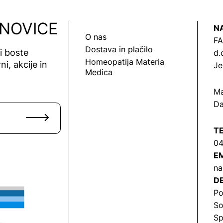
 NOVICE
N
O nas
FA
Dostava in plačilo
vi boste
d.
Homeopatija Materia
ni, akcije in
Je
Medica
Ma
Da
T
04
EM
na
DE
Po
So
Sp