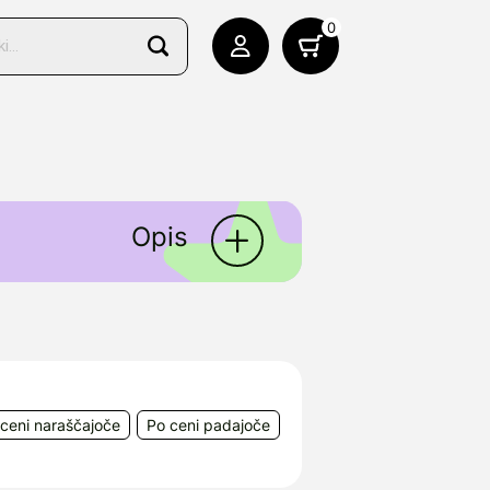
0
Opis
 podporo mačjim mladičem in
(FHV-1).
porabo, posebej pripravljen
ceni naraščajoče
Po ceni padajoče
l Park, Waterford, Irska