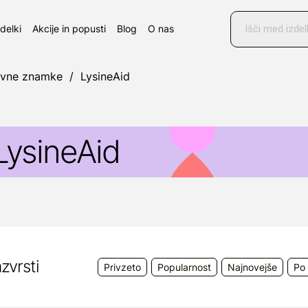
Products
search
zdelki
Akcije in popusti
Blog
O nas
ovne znamke
/
LysineAid
LysineAid
ysineAid je
dopolnilna krmna mešanica z lizinom, za
draslim mačkam obolelimi za mačjim herpesvirusom 
ysinAid v obliki gela je zelo okusen in enostaven za u
a mačke.
zvrsti
Privzeto
Popularnost
Najnovejše
Po 
roizvajalec:
Swedencare (Nutriscience), Ida Industria