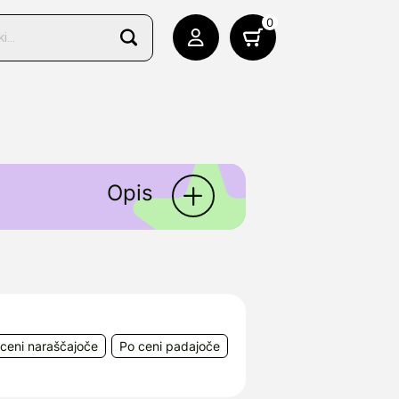
0
Opis
selena, izvlečka navadne
 moške.
830 Warszawa, Poljska
ceni naraščajoče
Po ceni padajoče
lenje, Slovenija