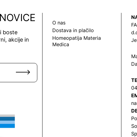
 NOVICE
N
O nas
FA
Dostava in plačilo
vi boste
d.
Homeopatija Materia
ni, akcije in
Je
Medica
Ma
Da
T
04
EM
na
DE
Po
So
Sp