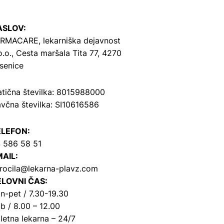
ASLOV:
RMACARE, lekarniška dejavnost
o.o.,
Cesta maršala Tita 77, 4270
senice
tična številka: 8015988000
včna številka: SI10616586
ELEFON:
 586 58 51
AIL:
rocila@lekarna-plavz.com
LOVNI ČAS:
n-pet / 7.30-19.30
b / 8.00 – 12.00
letna lekarna – 24/7