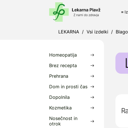
≡ I
LEKARNA
/
Vsi izdelki
/
Blag
Homeopatija
Brez recepta
Prehrana
P
Dom in prosti čas
z
Dopolnila
P
Kozmetika
Ra
D
Nosečnost in
otrok