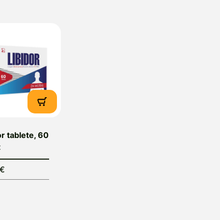
or tablete, 60
t
5€