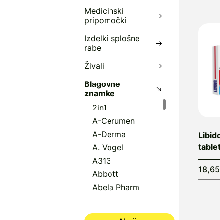
Medicinski
pripomočki
Izdelki splošne
rabe
Živali
Blagovne
znamke
2in1
A-Cerumen
A-Derma
Libid
table
A. Vogel
A313
18,6
Abbott
Abela Pharm
Abena
Aboca