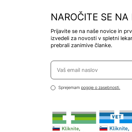
Alfavet
Alga Maris
NAROČITE SE NA
Algea
Algena
Prijavite se na naše novice in pr
Alhydran
izvedeli za novosti v spletni lekar
Alkaloid
prebrali zanimive članke.
Allergan
Allergika
Naročite se na novice
Allergodil
Allgaier
Email naslov
Allpresan
Pogoji zasebnosti
Sprejemam
pogoje o zasebnosti.
Almadea
Almapharm
AloeDent
Alter
Heideschäfer
Amos Vital