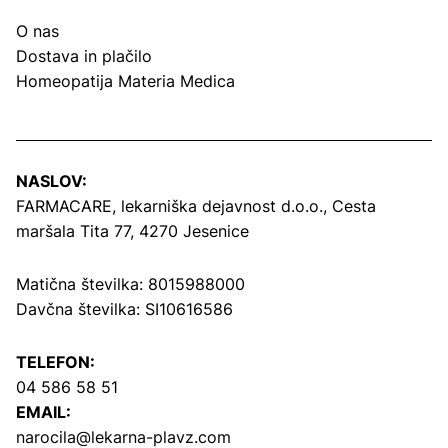
O nas
Dostava in plačilo
Homeopatija Materia Medica
NASLOV:
FARMACARE, lekarniška dejavnost d.o.o.,
Cesta
maršala Tita 77, 4270 Jesenice
Matična številka: 8015988000
Davčna številka: SI10616586
TELEFON:
04 586 58 51
EMAIL:
narocila@lekarna-plavz.com