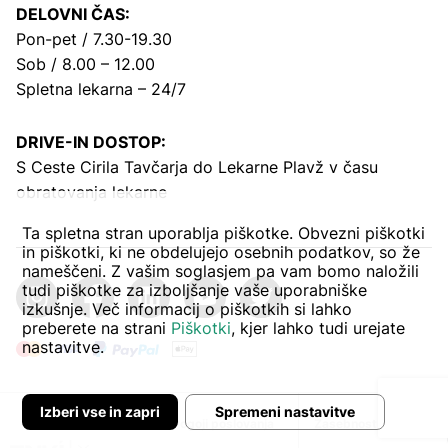
DELOVNI ČAS:
Pon-pet / 7.30-19.30
Sob / 8.00 – 12.00
Spletna lekarna – 24/7
DRIVE-IN DOSTOP:
S Ceste Cirila Tavčarja
do Lekarne Plavž v času
obratovanja lekarne
Ta spletna stran uporablja piškotke. Obvezni piškotki
in piškotki, ki ne obdelujejo osebnih podatkov, so že
nameščeni. Z vašim soglasjem pa vam bomo naložili
tudi piškotke za izboljšanje vaše uporabniške
izkušnje. Več informacij o piškotkih si lahko
preberete na strani
Piškotki
, kjer lahko tudi urejate
nastavitve.
Izberi vse in zapri
Spremeni nastavitve
Avtor:
Pogoji poslovanja
Zasebnost in piškoti