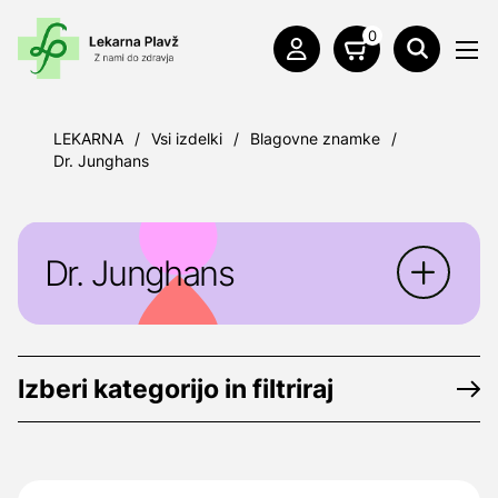
0
LEKARNA
/
Vsi izdelki
/
Blagovne znamke
/
Dr. Junghans
Dr. Junghans
Dr. Junghans
so pincete za odstranjevanje
klopov, na voljo sta plastična ali kovinska
Izberi kategorijo in filtriraj
pinceta.
Proizvajalec:
Dr. Junghans Medical GmbH
Käthe-Kollwitz-Straße 34 04651 Bad