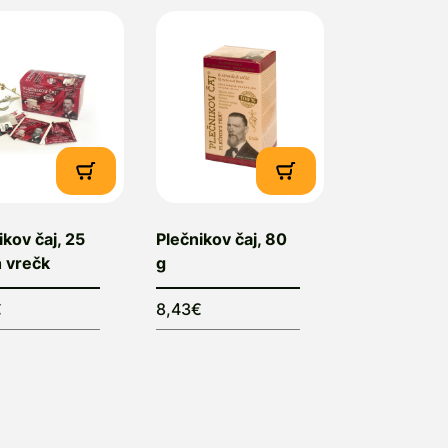
e iz izbranih domačih zelišč pripravljala čaj, ki je dobr
resežno.
rhitekt Jože Plečnik ni sladil čaja, gostom in prijatelj
aju pa je za sladilo vedno ponudil med. Arhitekt je bil
onaraven, zato mu je bilo naravno sladilo zagotovo bl
iši, saj je na vrtu za hišo postavil svoj čebelnjak.
roizvajalec in dobavitelj:
Herba Gallus promocija in tr
rvomajska cesta 11, 8310 Šentjernej
ikov čaj, 25
Plečnikov čaj, 80
h vrečk
g
€
8,43€