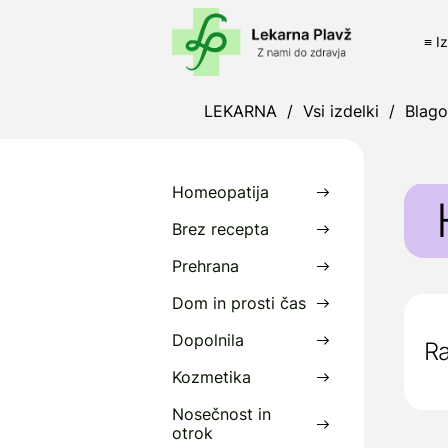
≡ I
LEKARNA
/
Vsi izdelki
/
Blag
Homeopatija
Brez recepta
Prehrana
P
Dom in prosti čas
P
Dopolnila
Ra
P
ž
Kozmetika
Nosečnost in
P
otrok
s