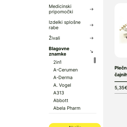
Medicinski
j
pripomočki
p
Izdelki splošne
A
rabe
č
Živali
s
h
Blagovne
znamke
P
2in1
P
Plečn
A-Cerumen
čajni
A-Derma
A. Vogel
5,35
A313
Abbott
Abela Pharm
Abena
Aboca