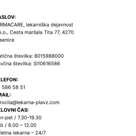
ASLOV:
RMACARE, lekarniška dejavnost
o.o.,
Cesta maršala Tita 77, 4270
senice
tična številka: 8015988000
včna številka: SI10616586
ELEFON:
 586 58 51
AIL:
rocila@lekarna-plavz.com
LOVNI ČAS:
n-pet / 7.30-19.30
b / 8.00 – 12.00
letna lekarna – 24/7