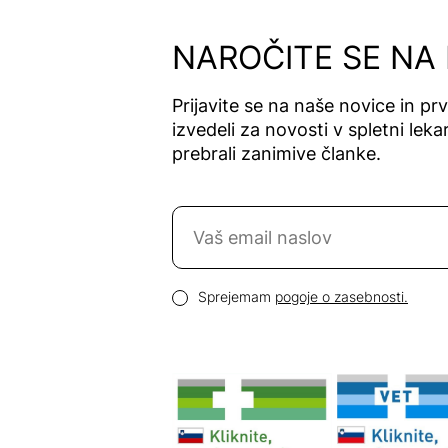
Alfavet
Alga Maris
NAROČITE SE NA
Algea
Algena
Prijavite se na naše novice in pr
Alhydran
izvedeli za novosti v spletni lekar
Alkaloid
prebrali zanimive članke.
Allergan
Allergika
Naročite se na novice
Allergodil
Allgaier
Email naslov
Allpresan
Pogoji zasebnosti
Sprejemam
pogoje o zasebnosti.
Almadea
Almapharm
AloeDent
Alter
Heideschäfer
Amos Vital