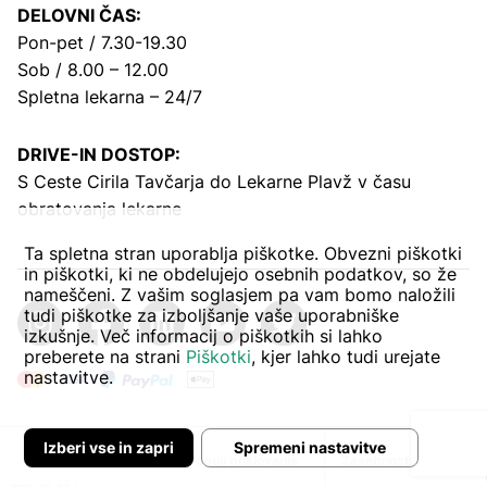
DELOVNI ČAS:
Pon-pet / 7.30-19.30
Sob / 8.00 – 12.00
Spletna lekarna – 24/7
DRIVE-IN DOSTOP:
S Ceste Cirila Tavčarja
do Lekarne Plavž v času
obratovanja lekarne
Ta spletna stran uporablja piškotke. Obvezni piškotki
in piškotki, ki ne obdelujejo osebnih podatkov, so že
nameščeni. Z vašim soglasjem pa vam bomo naložili
tudi piškotke za izboljšanje vaše uporabniške
izkušnje. Več informacij o piškotkih si lahko
preberete na strani
Piškotki
, kjer lahko tudi urejate
nastavitve.
Izberi vse in zapri
Spremeni nastavitve
Avtor:
Pogoji poslovanja
Zasebnost in piškoti