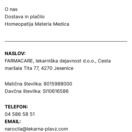
O nas
Dostava in plačilo
Homeopatija Materia Medica
NASLOV:
FARMACARE, lekarniška dejavnost d.o.o.,
Cesta
maršala Tita 77, 4270 Jesenice
Matična številka: 8015988000
Davčna številka: SI10616586
TELEFON:
04 586 58 51
EMAIL:
narocila@lekarna-plavz.com