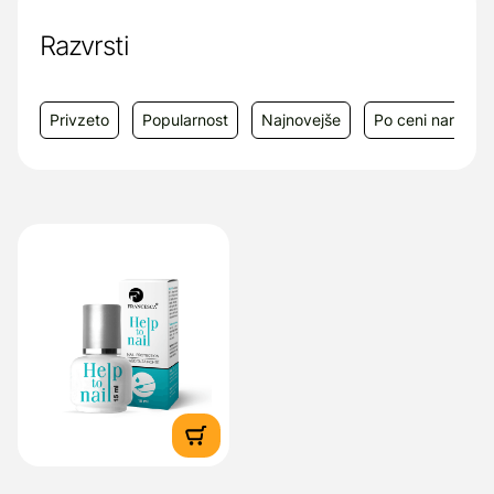
Proizvajalec in dobavitelj:
Bitax d.o.o.,
Attemsov trg 9B, Gornji Grad, 3342 Gornji
Razvrsti
Grad, e-mail: info@bitax.si
Privzeto
Popularnost
Najnovejše
Po ceni narašča