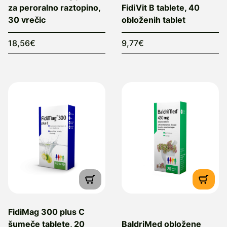
za peroralno raztopino,
FidiVit B tablete, 40
30 vrečic
obloženih tablet
18,56€
9,77€
FidiMag 300 plus C
šumeče tablete, 20
BaldriMed obložene