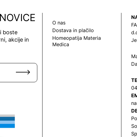
 NOVICE
N
O nas
FA
Dostava in plačilo
vi boste
d.
Homeopatija Materia
ni, akcije in
Je
Medica
Ma
Da
T
04
EM
na
DE
Po
So
Sp