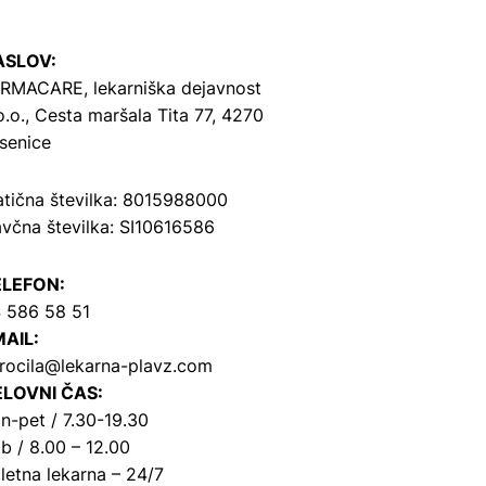
ASLOV:
RMACARE, lekarniška dejavnost
o.o.,
Cesta maršala Tita 77, 4270
senice
tična številka: 8015988000
včna številka: SI10616586
ELEFON:
 586 58 51
AIL:
rocila@lekarna-plavz.com
LOVNI ČAS:
n-pet / 7.30-19.30
b / 8.00 – 12.00
letna lekarna – 24/7