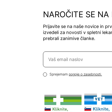
Alfavet
Alga Maris
NAROČITE SE NA
Algea
Algena
Prijavite se na naše novice in pr
Alhydran
izvedeli za novosti v spletni lekar
Alkaloid
prebrali zanimive članke.
Allergan
Allergika
Naročite se na novice
Allergodil
Allgaier
Email naslov
Allpresan
Pogoji zasebnosti
Sprejemam
pogoje o zasebnosti.
Almadea
Almapharm
AloeDent
Alter
Heideschäfer
Amos Vital