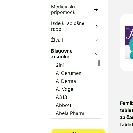
Medicinski
pripomočki
Izdelki splošne
rabe
Živali
Blagovne
znamke
2in1
A-Cerumen
A-Derma
A. Vogel
A313
Femib
Abbott
table
Abela Pharm
za ča
Abena
table
Aboca