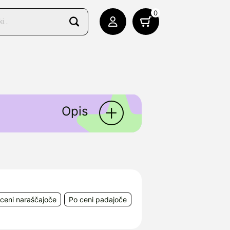
0
Opis
času nosečnosti in med
Strasse 40-50, 65824
ceni naraščajoče
Po ceni padajoče
5, 10000 Zagreb