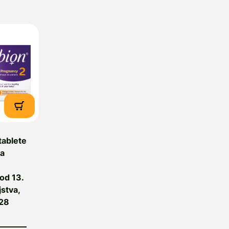
tablete
za
od 13.
jstva,
 28