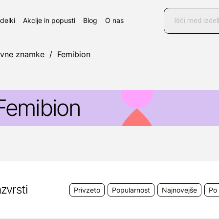
Products
search
zdelki
Akcije in popusti
Blog
O nas
ovne znamke
/
Femibion
Femibion
emibion
je linija prehranskih dopolnil za podporo v 
ojenjem.
roizvajalec:
P&G Health Germany GmbH, Sulzbacher 
chwalbach am Taunus, Nemčija
zvrsti
Privzeto
Popularnost
Najnovejše
Po 
obavitelj:
Phoenix Farmacija d.o.o., Ozaljska ulica 9