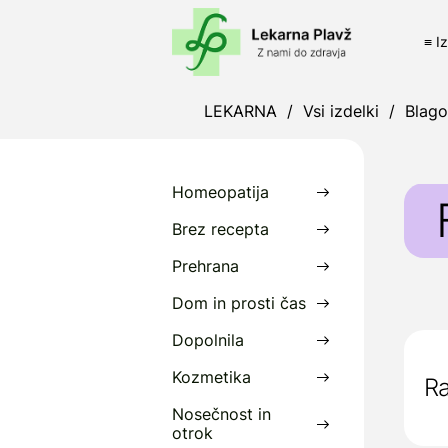
≡ I
LEKARNA
/
Vsi izdelki
/
Blag
Homeopatija
Brez recepta
Prehrana
F
Dom in prosti čas
d
Dopolnila
P
S
Kozmetika
Ra
Nosečnost in
D
otrok