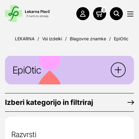
0
LEKARNA
/
Vsi izdelki
/
Blagovne znamke
/
EpiOtic
EpiOtic
EpiOtic
raztopina za čiščenje ušes je
narejeno posebej za rutinsko uporabo pri
Izberi kategorijo in filtriraj
mačkah in psih.
Odstranjuje odmrlo kožo in odvečno
ušesno maslo ter nevtralizira neprijeten
Razvrsti
vonj.