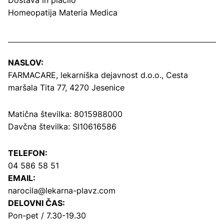
Dostava in plačilo
Homeopatija Materia Medica
NASLOV:
FARMACARE, lekarniška dejavnost d.o.o.,
Cesta
maršala Tita 77, 4270 Jesenice
Matična številka: 8015988000
Davčna številka: SI10616586
TELEFON:
04 586 58 51
EMAIL:
narocila@lekarna-plavz.com
DELOVNI ČAS:
Pon-pet / 7.30-19.30