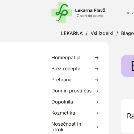
≡ I
LEKARNA
/
Vsi izdelki
/
Blag
Homeopatija
Brez recepta
Prehrana
E
Dom in prosti čas
i
r
Dopolnila
B
Kozmetika
Ra
p
Nosečnost in
otrok
P