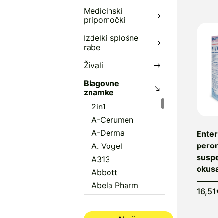
Medicinski
r
pripomočki
D
Izdelki splošne
i
rabe
Živali
Blagovne
znamke
2in1
A-Cerumen
A-Derma
Enter
peror
A. Vogel
suspe
A313
okusa
Abbott
Abela Pharm
16,51
Abena
Aboca