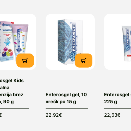
epublika
obavitelj
: Pharmazine d.o.o., Ukmarjeva ulica 6, 1000 
nfo@pharmazine.si
osgel Kids
alna
nzija brez
Enterosgel gel, 10
Enterosgel 
, 90 g
vrečk po 15 g
225 g
€
22,92€
22,63€