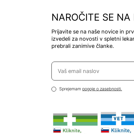
Alfavet
Alga Maris
NAROČITE SE NA
Algea
Algena
Prijavite se na naše novice in pr
Alhydran
izvedeli za novosti v spletni lekar
Alkaloid
prebrali zanimive članke.
Allergan
Allergika
Naročite se na novice
Allergodil
Allgaier
Email naslov
Allpresan
Pogoji zasebnosti
Sprejemam
pogoje o zasebnosti.
Almadea
Almapharm
AloeDent
Alter
Heideschäfer
Amos Vital