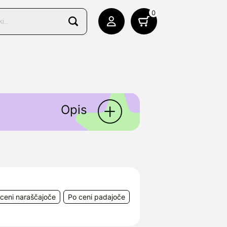
0
Opis
ija v obliki gela, brez vonja
 akutne driske in sindroma
in trebušni krči, ki se
ceni naraščajoče
Po ceni padajoče
0, 110 00 Praha 1, Češka