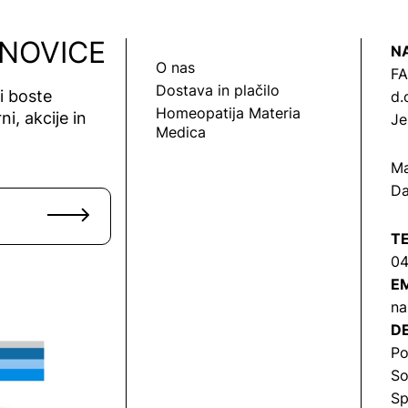
 NOVICE
N
O nas
FA
Dostava in plačilo
vi boste
d.
Homeopatija Materia
ni, akcije in
Je
Medica
Ma
Da
T
04
EM
na
DE
Po
So
Sp