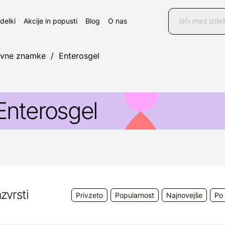
Products
search
zdelki
Akcije in popusti
Blog
O nas
ovne znamke
/
Enterosgel
Enterosgel
nterosgel
je medicinski pripomoček, peroralna suspenz
n okusa, ki je indicirana za simptomatsko zdravljenje
azdražljivega črevesa z drisko (IBS-D).
laži prebavne težave kot so: napenjanje, napihnjenost 
zvrsti
Privzeto
Popularnost
Najnovejše
Po 
ojavljajo ob IBS-D.
roizvajalec:
Bioline Products s.r.o., Krakovská 1338/1