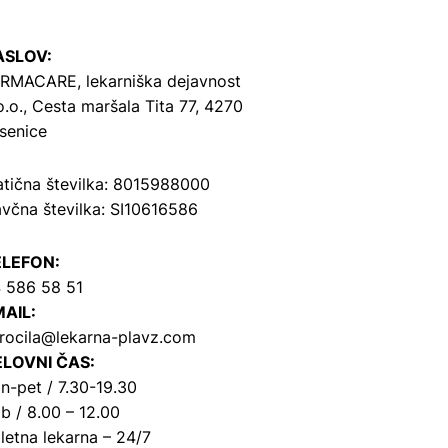
ASLOV:
RMACARE, lekarniška dejavnost
o.o.,
Cesta maršala Tita 77, 4270
senice
tična številka: 8015988000
včna številka: SI10616586
ELEFON:
 586 58 51
AIL:
rocila@lekarna-plavz.com
LOVNI ČAS:
n-pet / 7.30-19.30
b / 8.00 – 12.00
letna lekarna – 24/7