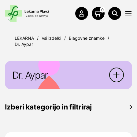
0
LEKARNA
/
Vsi izdelki
/
Blagovne znamke
/
Dr. Aypar
Dr. Aypar
Dr. Aypar
je nemško podjetje, ki se
proizvaja in trži kozmetične izdelke in
Izberi kategorijo in filtriraj
prehranska dopolnila.
Proizvajalec:
Dr. Aypar GmbH,
Jägerndorfer Str. 1, 87700 Memmingen,