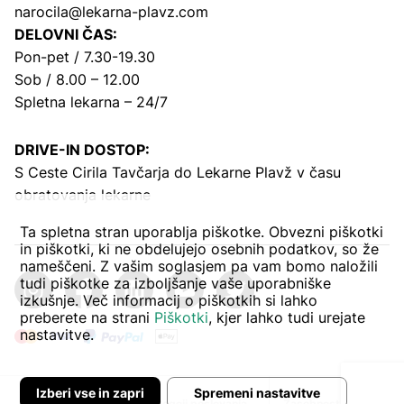
narocila@lekarna-plavz.com
DELOVNI ČAS:
Pon-pet / 7.30-19.30
Sob / 8.00 – 12.00
Spletna lekarna – 24/7
DRIVE-IN DOSTOP:
S Ceste Cirila Tavčarja
do Lekarne Plavž v času
obratovanja lekarne
Ta spletna stran uporablja piškotke. Obvezni piškotki
in piškotki, ki ne obdelujejo osebnih podatkov, so že
nameščeni. Z vašim soglasjem pa vam bomo naložili
tudi piškotke za izboljšanje vaše uporabniške
izkušnje. Več informacij o piškotkih si lahko
preberete na strani
Piškotki
, kjer lahko tudi urejate
nastavitve.
Izberi vse in zapri
Spremeni nastavitve
Avtor:
Pogoji poslovanja
Zasebnost in piškoti