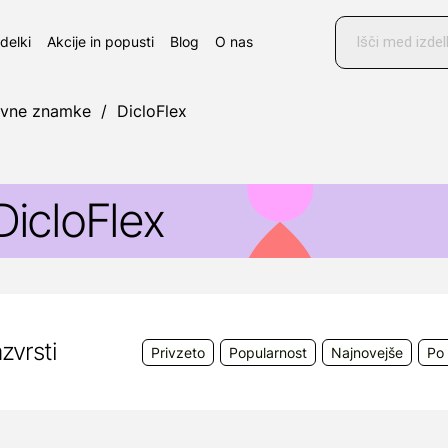
Products
search
zdelki
Akcije in popusti
Blog
O nas
ovne znamke
/
DicloFlex
DicloFlex
dravilo
DicloFlex
v obliki pršila se uporablja za loka
lage do zmerne bolečine in vnetja po akutni topi pošk
klepov in struktur okoli sklepov.
zvrsti
Privzeto
Popularnost
Najnovejše
Po 
red uporabo natančno preberite navodilo! O tveganju 
osvetujte z zdravnikom ali farmacevtom.
roizvajalec:
Pharbil Waltrop GmbH, Im Wirrigen 25, 