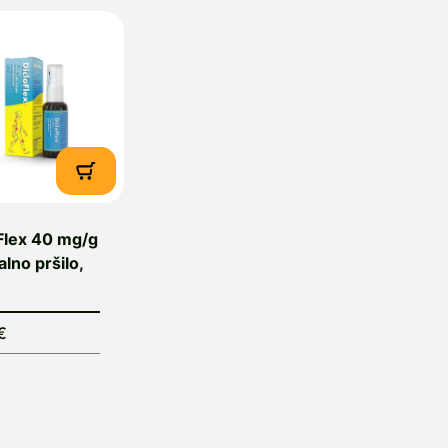
metnik dovoljenja za promet z zdravilom:
Inspharma d
000 Ljubljana, Slovenija
Flex 40 mg/g
lno pršilo,
€