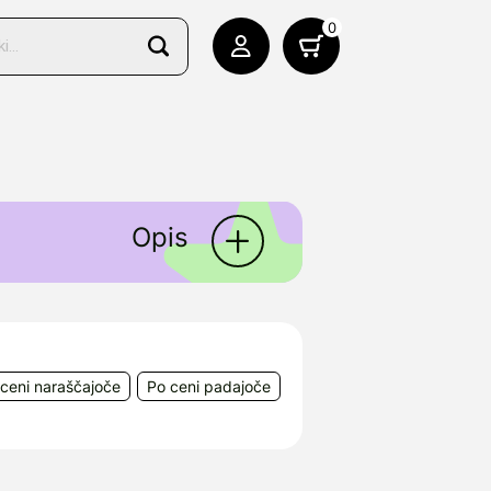
0
Opis
lno simptomatsko lajšanje
odbi malih in srednje velikih
ceni naraščajoče
Po ceni padajoče
in neželenih učinkih se
45731 Waltrop, Nemčija