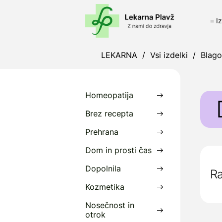
≡ I
LEKARNA
/
Vsi izdelki
/
Blag
Homeopatija
Brez recepta
Prehrana
Z
Dom in prosti čas
b
s
Dopolnila
Ra
P
Kozmetika
p
Nosečnost in
otrok
P