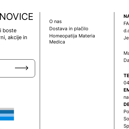
 NOVICE
N
O nas
FA
Dostava in plačilo
vi boste
d.
Homeopatija Materia
ni, akcije in
Je
Medica
Ma
Da
T
04
EM
na
DE
Po
So
Sp