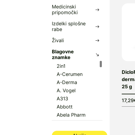
Medicinski
I
pripomočki
1
Izdelki splošne
rabe
Živali
Blagovne
znamke
2in1
Diclo
A-Cerumen
derma
A-Derma
25 g
A. Vogel
A313
17,29
Abbott
Abela Pharm
Abena
Aboca