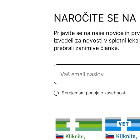
Alfavet
Alga Maris
NAROČITE SE NA
Algea
Algena
Prijavite se na naše novice in pr
Alhydran
izvedeli za novosti v spletni lekar
Alkaloid
prebrali zanimive članke.
Allergan
Allergika
Naročite se na novice
Allergodil
Allgaier
Email naslov
Allpresan
Pogoji zasebnosti
Sprejemam
pogoje o zasebnosti.
Almadea
Almapharm
AloeDent
Alter
Heideschäfer
Amos Vital