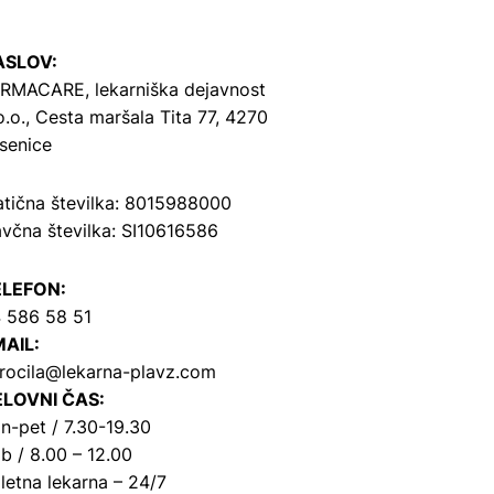
ASLOV:
RMACARE, lekarniška dejavnost
o.o.,
Cesta maršala Tita 77, 4270
senice
tična številka: 8015988000
včna številka: SI10616586
ELEFON:
 586 58 51
AIL:
rocila@lekarna-plavz.com
LOVNI ČAS:
n-pet / 7.30-19.30
b / 8.00 – 12.00
letna lekarna – 24/7