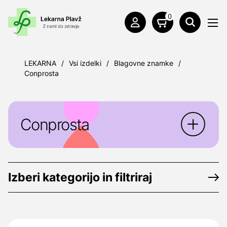
0
LEKARNA
/
Vsi izdelki
/
Blagovne znamke
/
Conprosta
Conprosta
Conprosta
je prehransko dopolnilo,
namenjeno moškim v zrelih letih.
Izberi kategorijo in filtriraj
Narejeno po starem tradicionalnem
kitajskem receptu iz cvetnega prahu oljne
repice.