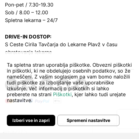
Pon-pet / 7.30-19.30
Sob / 8.00 – 12.00
Spletna lekarna – 24/7
DRIVE-IN DOSTOP:
S Ceste Cirila Tavčarja
do Lekarne Plavž v času
obratovanja lekarne
Ta spletna stran uporablja piškotke. Obvezni piškotki
in piškotki, ki ne obdelujejo osebnih podatkov, so že
nameščeni. Z vašim soglasjem pa vam bomo naložili
tudi piškotke za izboljšanje vaše uporabniške
izkušnje. Več informacij o piškotkih si lahko
preberete na strani
Piškotki
, kjer lahko tudi urejate
nastavitve.
Izberi vse in zapri
Spremeni nastavitve
Avtor:
Pogoji poslovanja
Zasebnost in piškoti